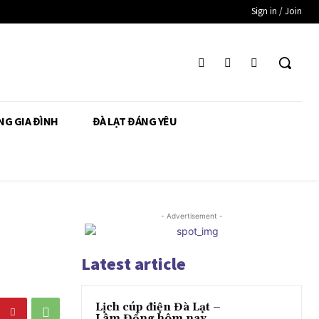
Sign in / Join
NG GIA ĐÌNH
ĐÀ LẠT ĐÁNG YÊU
- Advertisement -
Latest article
Lịch cúp điện Đà Lạt –
Lâm Đồng hôm nay