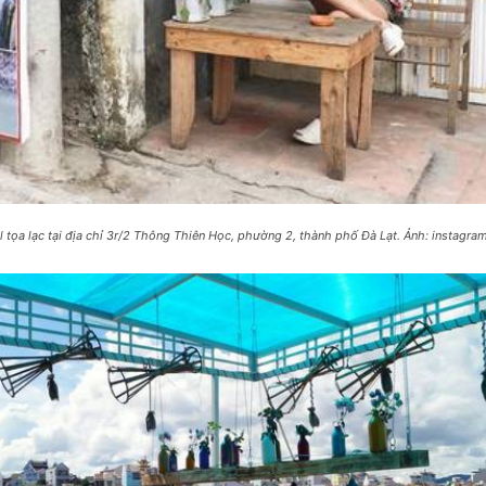
l tọa lạc tại địa chỉ 3r/2 Thông Thiên Học, phường 2, thành phố Đà Lạt. Ảnh: instagra