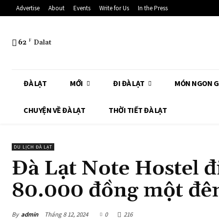
Advertise
About
Events
Write for Us
In the Press
62
F
Dalat
ĐÀ LẠT
MỚI
ĐI ĐÀ LẠT
MÓN NGON G
CHUYỆN VỀ ĐÀ LẠT
THỜI TIẾT ĐÀ LẠT
DU LỊCH ĐÀ LẠT
Đà Lạt Note Hostel đ
80.000 đồng một đ
By
admin
Tháng 8 12, 2024
0
216