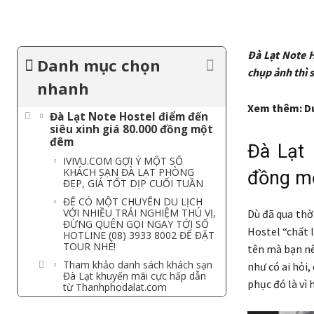
Đà Lạt Note Ho
Danh mục chọn
chụp ảnh thì s
nhanh
Xem thêm: Du
Đà Lạt Note Hostel điểm đến
siêu xinh giá 80.000 đồng một
đêm
Đà Lạt 
IVIVU.COM GỢI Ý MỘT SỐ
KHÁCH SẠN ĐÀ LẠT PHÒNG
đồng m
ĐẸP, GIÁ TỐT DỊP CUỐI TUẦN
ĐỂ CÓ MỘT CHUYẾN DU LỊCH
VỚI NHIỀU TRẢI NGHIỆM THÚ VỊ,
Dù đã qua thờ
ĐỪNG QUÊN GỌI NGAY TỚI SỐ
Hostel “chất l
HOTLINE (08) 3933 8002 ĐỂ ĐẶT
TOUR NHÉ!
tên mà bạn nê
Tham khảo danh sách khách sạn
như có ai hỏi,
Đà Lạt khuyến mãi cực hấp dẫn
phục đó là vì 
từ Thanhphodalat.com