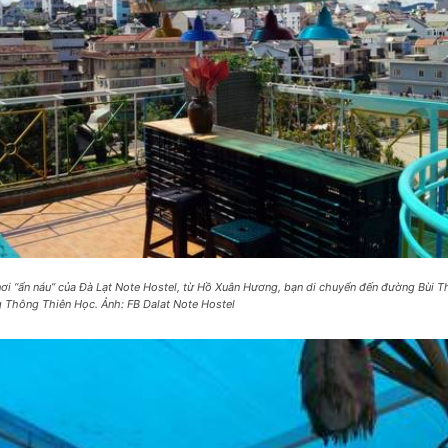
nơi “ẩn náu” của Đà Lạt Note Hostel, từ Hồ Xuân Hương, bạn di chuyển đến đường Bùi T
 Thông Thiên Học. Ảnh: FB Dalat Note Hostel