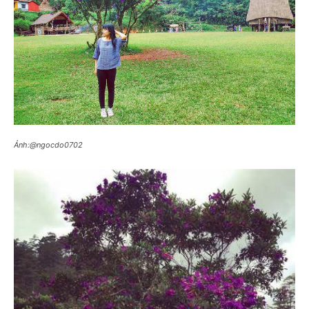
Ảnh:@ngocdo0702