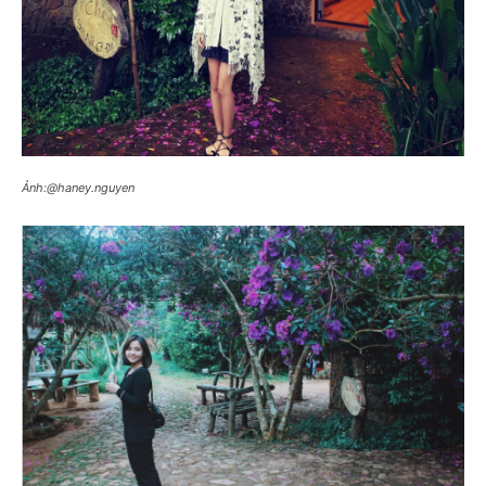
Ảnh:@haney.nguyen