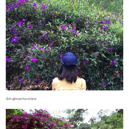
Ảnh:@matcha.milkie