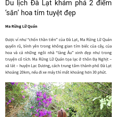
Du lịch Đà Lạt khám phá 2 điểm
‘săn’ hoa tím tuyệt đẹp
Ma Rừng Lữ Quán
Được ví như “chốn thần tiên” của Đà Lạt, Ma Rừng Lữ Quán
quyến rũ, bình yên trong không gian tím biếc của cây, của
hoa và cả những ngôi nhà “làng Âu” xinh đẹp như trong
truyện cổ tích. Ma Rừng Lữ Quán tọa lạc ở thôn Đạ Nghịt –
xã lát – huyện Lạc Dương, cách trung tâm thành phố Đà Lạt
khoảng 20km, nếu đi xe máy thì mất khoảng hơn 30 phút.