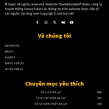
© Dalat. All rights reserved. Website Thanhphodalat® thuộc công ty
truyền thông Sense Dalat Các thông tin trên website được dẫn từ
các nguồn. Vui lòng xem Copyrigh ở cuối bài viết.
Về chúng tôi
ADVERTISE
ABOUT
EVENTS
WRITE FOR US
IN THE PRESS
Chuyên mục yêu thích
DU LỊCH ĐÀ LẠT
908
LỊCH CÚP ĐIỆN ĐÀ LẠT
543
XỔ SỐ KIẾN THIẾT ĐÀ LẠT
100