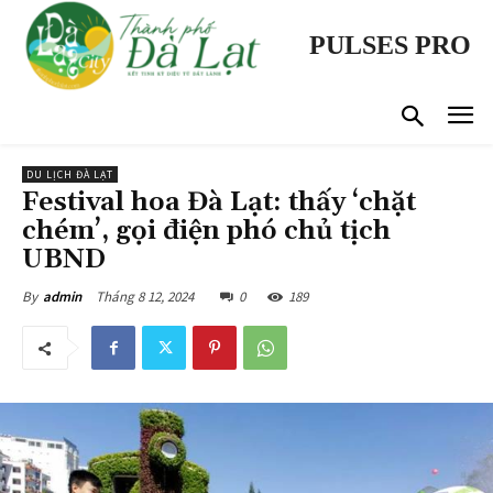
PULSES PRO
DU LỊCH ĐÀ LẠT
Festival hoa Đà Lạt: thấy ‘chặt
chém’, gọi điện phó chủ tịch
UBND
Tháng 8 12, 2024
0
189
By
admin