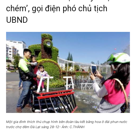
chém’, gọi điện phó chủ tịch
UBND
Một gia đình thích thú chụp hình bên đoàn tàu kết bằng hoa ở đài phun nước
trước chợ đêm Đà Lạt sáng 28-12- Ảnh: C.THÀNH