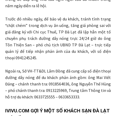
năm ngày diễn ra lễ hội.
Trước đó nhiều ngày, để bảo vệ du khách, tránh tình trạng
“chặt chém” trong dịch vụ ăn uống, tăng giá phòng sai với
giá đăng ký với Chi cục Thuế, TP Đà Lạt đã lập hẳn một tổ
chuyên phụ trách đường dây nóng trực 24/24 giờ do ông
Tôn Thiện San – phó chủ tịch UBND TP Đà Lạt – trực tiếp
quản lý để tiếp nhận phản ảnh của du khách, với số điện
thoại 0941245245.
Ngoài ra, Sở VH-TT&DL Lâm Đồng đã cung cấp số điện thoại
đường dây nóng để du khách phản ảnh gồm: ông Mai Viết
Đảng – chánh thanh tra: 0918564036, ông Nguyễn Thế Hùng
– phó chánh thanh tra: 0913225969, Trung tâm Thông tin và
hỗ trợ du khách: 0633725555 – 0633653333.
IVIVU.COM GỢI Ý MỘT SỐ KHÁCH SẠN ĐÀ LẠT