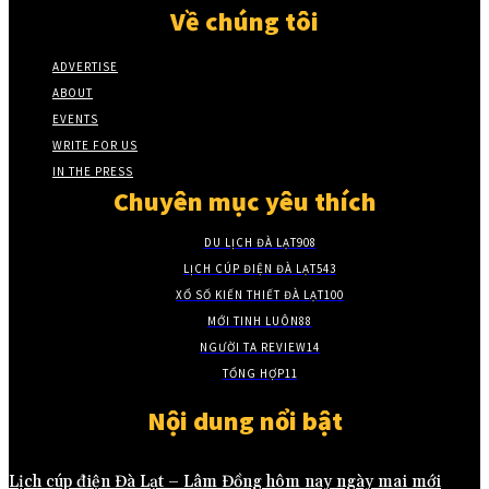
Về chúng tôi
ADVERTISE
ABOUT
EVENTS
WRITE FOR US
IN THE PRESS
Chuyên mục yêu thích
DU LỊCH ĐÀ LẠT
908
LỊCH CÚP ĐIỆN ĐÀ LẠT
543
XỔ SỐ KIẾN THIẾT ĐÀ LẠT
100
MỚI TINH LUÔN
88
NGƯỜI TA REVIEW
14
TỔNG HỢP
11
Nội dung nổi bật
Lịch cúp điện Đà Lạt – Lâm Đồng hôm nay ngày mai mới