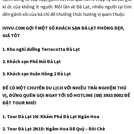
kí ức của không ít người. Mỗi lần về Đà Lạt, nhiều người lại tìm
đến gánh xôi của bà chỉ để thưởng thức hương vị quen thuộc.
IVIVU.COM GỢI Ý MỘT SỐ KHÁCH SẠN ĐÀ LẠT PHÒNG ĐẸP,
GIÁ TỐT
1. Khu nghỉ dưỡng Terracotta Đà Lạt
2. Khách sạn Phố Núi Đà Lạt
3. Khách sạn Xuân Hồng 2 Đà Lạt
ĐỂ CÓ MỘT CHUYẾN DU LỊCH VỚI NHIỀU TRẢI NGHIỆM THÚ
VỊ, ĐỪNG QUÊN GỌI NGAY TỚI SỐ HOTLINE (08) 3933 8002 ĐỂ
ĐẶT TOUR NHÉ!
1. Tour Đà Lạt 1N: Khám Phá Đà Lạt Ngàn Hoa
2. Tour Đà Lạt 2N1D: Ngắm Hoa Dã Quỳ – Đồi Chè