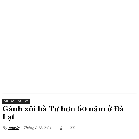
PULSES PRO
DU LỊCH ĐÀ LẠT
Gánh xôi bà Tư hơn 60 năm ở Đà
Lạt
Tháng 8 12, 2024
0
238
By
admin