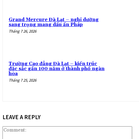
Grand Mercure Đà Lạt – nghỉ dưỡng
sang trọng mang dấu ấn Pháp
Tháng 7 26, 2026
Trường Cao đẳng Đà Lạt – kiến trúc
đặc sắc gần 100 năm ở thành phố ngàn
hoa
Tháng 7 25, 2026
LEAVE A REPLY
Co