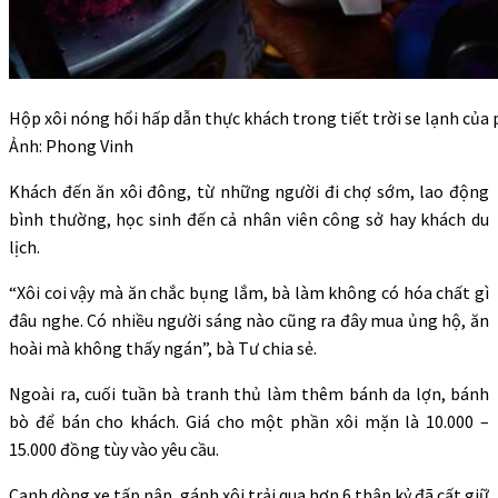
Hộp xôi nóng hổi hấp dẫn thực khách trong tiết trời se lạnh của 
Ảnh: Phong Vinh
Khách đến ăn xôi đông, từ những người đi chợ sớm, lao động
bình thường, học sinh đến cả nhân viên công sở hay khách du
lịch.
“Xôi coi vậy mà ăn chắc bụng lắm, bà làm không có hóa chất gì
đâu nghe. Có nhiều người sáng nào cũng ra đây mua ủng hộ, ăn
hoài mà không thấy ngán”, bà Tư chia sẻ.
Ngoài ra, cuối tuần bà tranh thủ làm thêm bánh da lợn, bánh
bò để bán cho khách. Giá cho một phần xôi mặn là 10.000 –
15.000 đồng tùy vào yêu cầu.
Cạnh dòng xe tấp nập, gánh xôi trải qua hơn 6 thập kỷ đã cất giữ