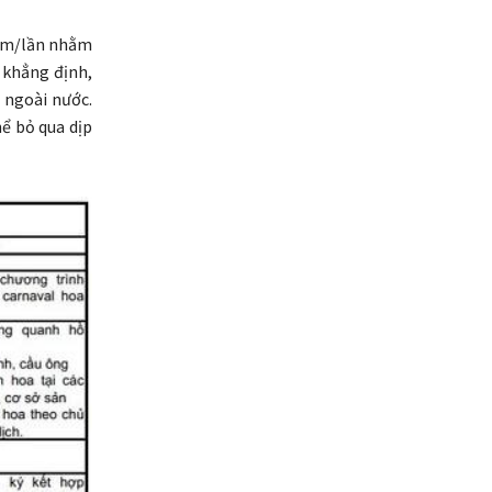
 năm/lần nhằm
 khẳng định,
 ngoài nước.
hể bỏ qua dịp