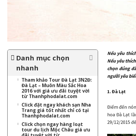
Nếu yêu thích
Danh mục chọn
Nếu yêu thích
nhanh
chọn đúng đắ
người yêu biể
Tham khảo Tour Đà Lạt 3N2Đ:
Đà Lạt – Muôn Màu Sắc Hoa
2016 với giá ưu đãi tuyệt vời
1. Đà Lạt
từ Thanhphodalat.com
Click đặt ngay khách sạn Nha
Điểm đến nóng
Trang giá tốt nhất chỉ có tại
hoa Đà Lạt lầ
Thanhphodalat.com
29/12/2015 đế
Click chọn ngay hàng loạt
tour du lịch Mộc Châu giá ưu
đãi tuyệt vời từ