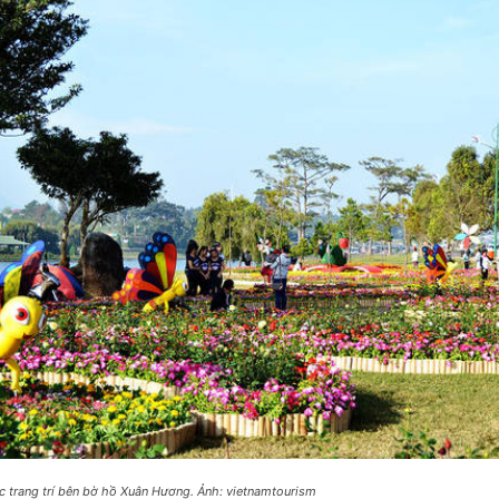
c trang trí bên bờ hồ Xuân Hương. Ảnh: vietnamtourism