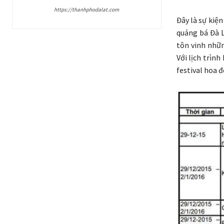
https://thanhphodalat.com
Đây là sự kiệ
quảng bá Đà L
tôn vinh nhữn
Với lịch trìn
festival hoa đ