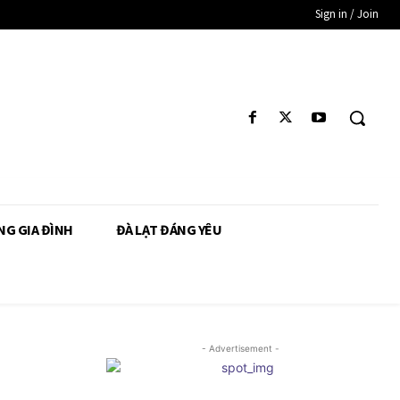
Sign in / Join
NG GIA ĐÌNH
ĐÀ LẠT ĐÁNG YÊU
- Advertisement -