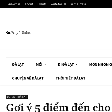
Advertise
About
Events
Write for Us
In the Press
71.5
F
Dalat
ĐÀ LẠT
MỚI
ĐI ĐÀ LẠT
MÓN NGON G
CHUYỆN VỀ ĐÀ LẠT
THỜI TIẾT ĐÀ LẠT
DU LỊCH ĐÀ LẠT
Gợi ý 5 điểm đến cho 