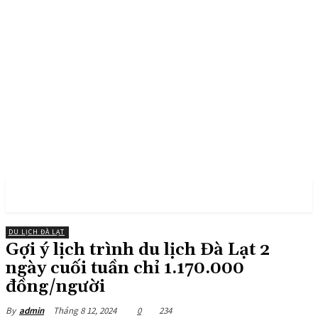
PULSES PRO
DU LỊCH ĐÀ LẠT
Gợi ý lịch trình du lịch Đà Lạt 2
ngày cuối tuần chỉ 1.170.000
đồng/người
Tháng 8 12, 2024
0
234
By
admin