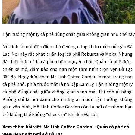
Tận hưởng một ly cà phê đúng chất giữa không gian như thế này t
Mê Linh là một đồn điền nhỏ ở vùng nông thôn miền núi gần Đà
Lạt. Nơi này rất phát triển loại cà phê Robusta và Moka. Nhưng
đặc biệt hơn cả là cà phê chồn nguyên chất. Quán cà phê được
thiết kế mở, đảm bảo cho bạn một tầm nhìn trọn vẹn Đà Lạt
360 độ. Ngay dưới chân Mê Linh Coffee Garden là một trang trại
cà phê nhỏ, phía trước mặt là hồ Đập Cam Ly. Tận hưởng một ly
cà phê đúng chất giữa không gian xanh mát thì còn gì bằng.
Không chỉ là nơi dành cho những ai muốn tận hưởng không
gian yên bình, Mê Linh Coffee Garden còn là nơi các nhóm bạn
trẻ không thể không “check-in” khi đến Đà Lạt.
Xem thêm bài viết: Mê Linh Coffee Garden – Quán cà phê có
view đẹp ngất ngây ở Đà Lạt