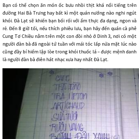
Bạn có thể chọn ăn món ốc bưu nhồi thịt khá nổi tiếng trên
đường Hai Bà Trưng hay bất kì một quán nướng nào nghi ngút
khói. Đà Lạt sẽ khiến bạn bối rối với ẩm thực đa dạng, ngon và
rẻ. Đến 8 giờ tối, nếu thích phiêu lưu, bạn hãy đến quán cà phê
Cung Tơ Chiều nằm trên một con đồi nhỏ ở Dinh 3, nơi có một
người đàn bà đã ngoài tứ tuần với mái tóc lấp nửa mặt lúc nào
cũng đầy bí hiểm lập lòe trong khói thuốc lá – được mệnh danh
là người đàn bà điên hát nhạc xưa hay nhất Đà Lạt.