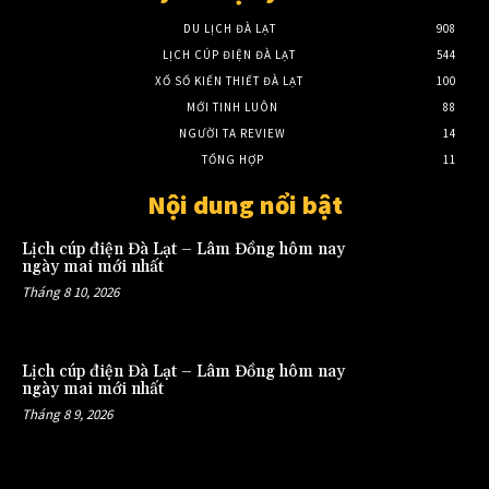
DU LỊCH ĐÀ LẠT
908
LỊCH CÚP ĐIỆN ĐÀ LẠT
544
XỔ SỐ KIẾN THIẾT ĐÀ LẠT
100
MỚI TINH LUÔN
88
NGƯỜI TA REVIEW
14
TỔNG HỢP
11
Nội dung nổi bật
Lịch cúp điện Đà Lạt – Lâm Đồng hôm nay
ngày mai mới nhất
Tháng 8 10, 2026
Lịch cúp điện Đà Lạt – Lâm Đồng hôm nay
ngày mai mới nhất
Tháng 8 9, 2026