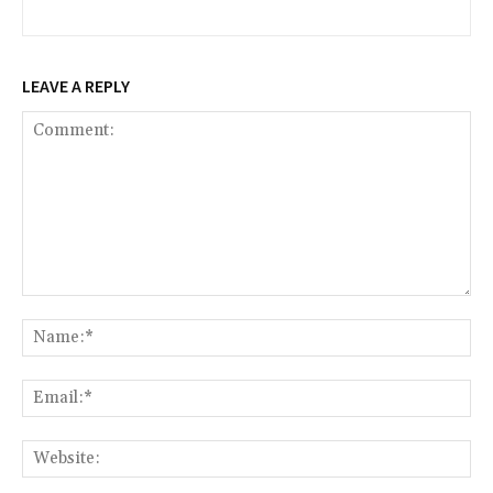
LEAVE A REPLY
Comment:
Na
Ema
Web