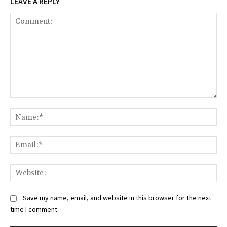
LEAVE A REPLY
Comment:
Na
Ema
Web
Save my name, email, and website in this browser for the next
time I comment.