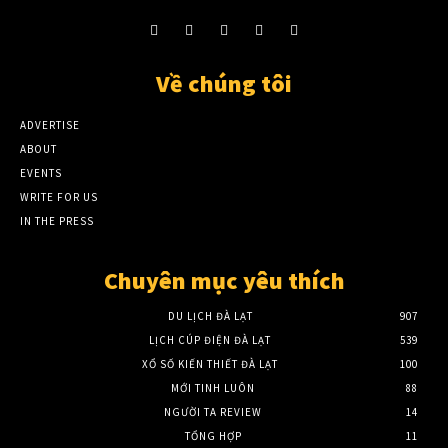
Về chúng tôi
ADVERTISE
ABOUT
EVENTS
WRITE FOR US
IN THE PRESS
Chuyên mục yêu thích
DU LỊCH ĐÀ LẠT
907
LỊCH CÚP ĐIỆN ĐÀ LẠT
539
XỔ SỐ KIẾN THIẾT ĐÀ LẠT
100
MỚI TINH LUÔN
88
NGƯỜI TA REVIEW
14
TỔNG HỢP
11