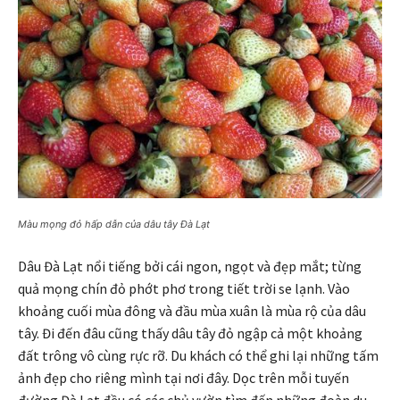
Màu mọng đỏ hấp dẫn của dâu tây Đà Lạt
Dâu Đà Lạt nổi tiếng bởi cái ngon, ngọt và đẹp mắt; từng
quả mọng chín đỏ phớt phơ trong tiết trời se lạnh. Vào
khoảng cuối mùa đông và đầu mùa xuân là mùa rộ của dâu
tây. Đi đến đâu cũng thấy dâu tây đỏ ngập cả một khoảng
đất trông vô cùng rực rỡ. Du khách có thể ghi lại những tấm
ảnh đẹp cho riêng mình tại nơi đây. Dọc trên mỗi tuyến
đường Đà Lạt đều có các chủ vườn tìm đến những đoàn du