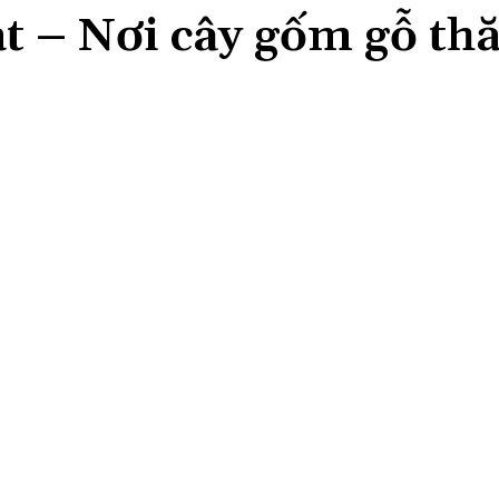
t – Nơi cây gốm gỗ th
Share