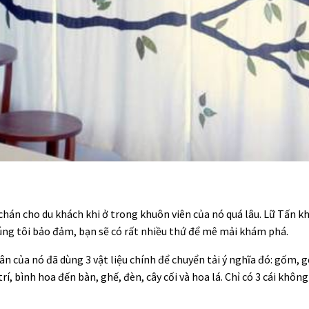
hán cho du khách khi ở trong khuôn viên của nó quá lâu. Lữ Tấn 
ng tôi bảo đảm, bạn sẽ có rất nhiều thứ để mê mải khám phá.
n của nó đã dùng 3 vật liệu chính để chuyển tải ý nghĩa đó: gốm, gỗ
trí, bình hoa đến bàn, ghế, đèn, cây cối và hoa lá. Chỉ có 3 cái khô