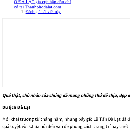
Ở ĐÀ LẠT giá cực hấp dẫn chỉ
có tại Thanhphodalat.com
Đánh giá bài viết này
Quả thật, chủ nhân của chúng đã mang những thứ dễ chịu, đẹp đẽ
Du lịch Đà Lạt
Mới khai trương từ tháng năm, nhưng bây giờ Lữ Tấn Đà Lạt đã đầ
quá tuyệt vời. Chưa nói đến vấn đề phong cách trang trí hay triế