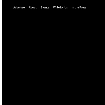
A password will be e-mailed to you.
Advertise
About
Events
Write for Us
In the Press
62
F
Dalat