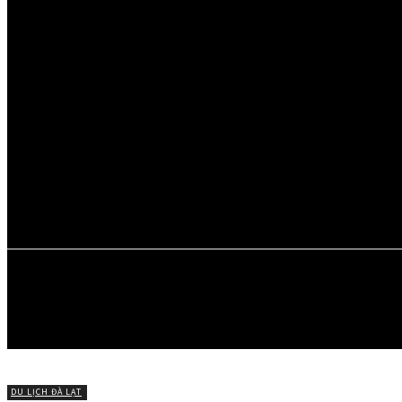
Thứ Bảy, Tháng 8 8, 2026
ĐÀ LẠT
MỚI
ĐI ĐÀ LẠT
MÓN NGON 
CHUYỆN VỀ 
DU LỊCH ĐÀ LẠT