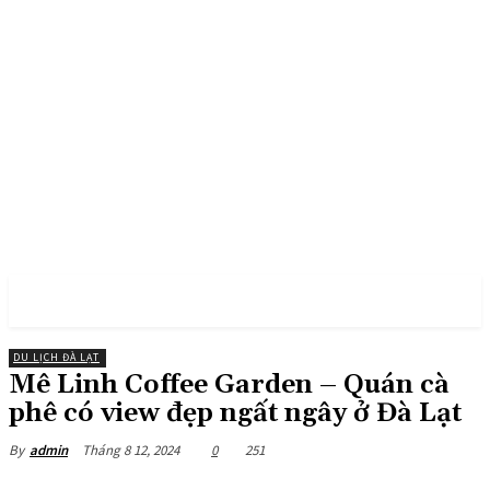
PULSES PRO
DU LỊCH ĐÀ LẠT
Mê Linh Coffee Garden – Quán cà
phê có view đẹp ngất ngây ở Đà Lạt
Tháng 8 12, 2024
0
251
By
admin