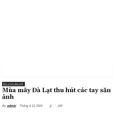
PULSES PRO
DU LỊCH ĐÀ LẠT
Mùa mây Đà Lạt thu hút các tay săn
ảnh
Tháng 8 12, 2024
0
200
By
admin