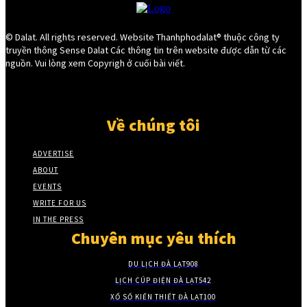
© Dalat. All rights reserved. Website Thanhphodalat® thuộc công ty
truyền thông Sense Dalat Các thông tin trên website được dẫn từ các
nguồn. Vui lòng xem Copyrigh ở cuối bài viết.
Về chúng tôi
ADVERTISE
ABOUT
EVENTS
WRITE FOR US
IN THE PRESS
Chuyên mục yêu thích
DU LỊCH ĐÀ LẠT
908
LỊCH CÚP ĐIỆN ĐÀ LẠT
542
XỔ SỐ KIẾN THIẾT ĐÀ LẠT
100