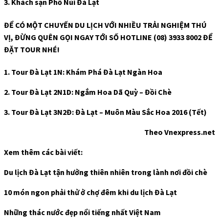
3.
Khách sạn Phố Núi Đà Lạt
ĐỂ CÓ MỘT CHUYẾN DU LỊCH VỚI NHIỀU TRẢI NGHIỆM THÚ
VỊ, ĐỪNG QUÊN GỌI NGAY TỚI SỐ HOTLINE (08) 3933 8002 ĐỂ
ĐẶT TOUR NHÉ!
1. Tour Đà Lạt 1N: Khám Phá Đà Lạt Ngàn Hoa
2. Tour Đà Lạt 2N1D: Ngắm Hoa Dã Quỳ – Đồi Chè
3. Tour Đà Lạt 3N2Đ: Đà Lạt – Muôn Màu Sắc Hoa 2016 (Tết)
Theo Vnexpress.net
Xem thêm các bài viết:
Du lịch Đà Lạt tận hưởng thiên nhiên trong lành nơi đồi chè
10 món ngon phải thử ở chợ đêm khi du lịch Đà Lạt
Những thác nước đẹp nổi tiếng nhất Việt Nam