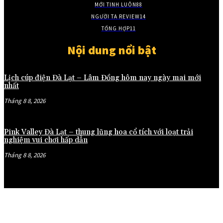
MỚI TINH LUÔN
88
NGƯỜI TA REVIEW
14
TỔNG HỢP
11
Nội dung nổi bật
Lịch cúp điện Đà Lạt – Lâm Đồng hôm nay ngày mai mới
nhất
Tháng 8 8, 2026
Pink Valley Đà Lạt – thung lũng hoa cổ tích với loạt trải
nghiệm vui chơi hấp dẫn
Tháng 8 8, 2026