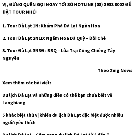
VỊ, ĐỪNG QUÊN GỌI NGAY TỚI SỐ HOTLINE (08) 3933 8002 ĐỂ
ĐẶT TOUR NHÉ!
1. Tour Đà Lạt 1N: Khám Phá Đà Lạt Ngàn Hoa
2. Tour Đà Lạt 2N1D: Ngắm Hoa Dã Quỳ – Đồi Chè
3. Tour Đà Lạt 3N3Đ : BBQ – Lửa Trại Cồng Chiêng Tây
Nguyên
Theo Zing News
Xem thêm các bài viết:
Du lịch Đà Lạt và những điều có thể bạn chưa biết về
Langbiang
5 khác biệt thú vị khiến du lịch Đà Lạt đặc biệt được nhiều
người yêu thích
Du lịch Đà Lạt – Cẩm nang du lịch Đà Lạt từ A đến Z