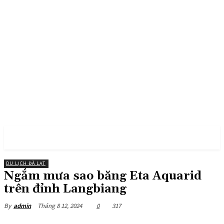
PULSES PRO
DU LỊCH ĐÀ LẠT
Ngắm mưa sao băng Eta Aquarid
trên đỉnh Langbiang
Tháng 8 12, 2024
0
317
By
admin