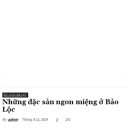
PULSES PRO
DU LỊCH ĐÀ LẠT
Những đặc sản ngon miệng ở Bảo
Lộc
Tháng 8 12, 2024
0
231
By
admin