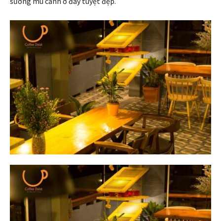
sương mù cảnh ở đây tuyệt đẹp.