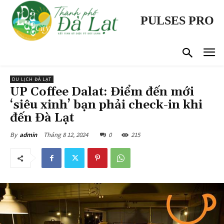
PULSES PRO
DU LỊCH ĐÀ LẠT
UP Coffee Dalat: Điểm đến mới
‘siêu xinh’ bạn phải check-in khi
đến Đà Lạt
Tháng 8 12, 2024
0
215
By
admin