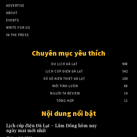
ADVERTISE
ABOUT
EVENTS
WRITE FOR US
IN THE PRESS
Chuyên mục yêu thích
DU LỊCH ĐÀ LẠT
908
LỊCH CÚP ĐIỆN ĐÀ LẠT
542
XỔ SỐ KIẾN THIẾT ĐÀ LẠT
100
MỚI TINH LUÔN
88
NGƯỜI TA REVIEW
14
TỔNG HỢP
11
Nội dung nổi bật
Lịch cúp điện Đà Lạt – Lâm Đồng hôm nay
ngày mai mới nhất