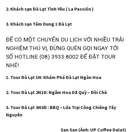
2. Khách sạn Đà Lạt Tình Yêu ( La Passión )
3. Khách sạn Tâm Dung 1 Đà Lạt
ĐỂ CÓ MỘT CHUYẾN DU LỊCH VỚI NHIỀU TRẢI
NGHIỆM THÚ VỊ, ĐỪNG QUÊN GỌI NGAY TỚI
SỐ HOTLINE (08) 3933 8002 ĐỂ ĐẶT TOUR
NHÉ!
1. Tour Đà Lạt 1N: Khám Phá Đà Lạt Ngàn Hoa
2. Tour Đà Lạt 2N1D: Ngắm Hoa Dã Quỳ – Đồi Chè
3. Tour Đà Lạt 3N3Đ : BBQ – Lửa Trại Cồng Chiêng Tây
Nguyên
San San (Ảnh: UP Coffee Dalat)