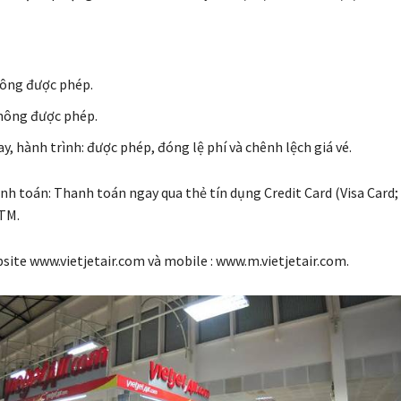
hông được phép.
hông được phép.
y, hành trình: được phép, đóng lệ phí và chênh lệch giá vé.
nh toán: Thanh toán ngay qua thẻ tín dụng Credit Card (Visa Card;
ATM.
bsite www.vietjetair.com và mobile : www.m.vietjetair.com.