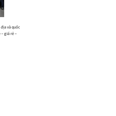
 địa và quốc
– giá rẻ –