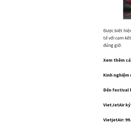
Được biết hiệ
tế với cam kế
đúng giờ.
Xem thêm các 
Kinh nghiệm 
Đến festival 
VietJetAir k
VietjetAir: 9