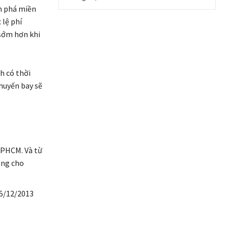
m phá miền
 lệ phí
 sớm hơn khi
h có thời
chuyến bay sẽ
TPHCM. Và từ
ụng cho
25/12/2013