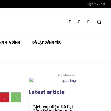
Sign in / Join
NG GIA ĐÌNH
ĐÀ LẠT ĐÁNG YÊU
- Advertisement -
Latest article
Lịch cúp điện Đà Lạt –
Lâm Đồng hôm nay