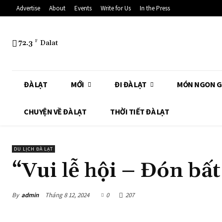
Advertise
About
Events
Write for Us
In the Press
72.3
F
Dalat
ĐÀ LẠT
MỚI
ĐI ĐÀ LẠT
MÓN NGON G
CHUYỆN VỀ ĐÀ LẠT
THỜI TIẾT ĐÀ LẠT
DU LỊCH ĐÀ LẠT
“Vui lễ hội – Đón bấ
By
admin
Tháng 8 12, 2024
0
207