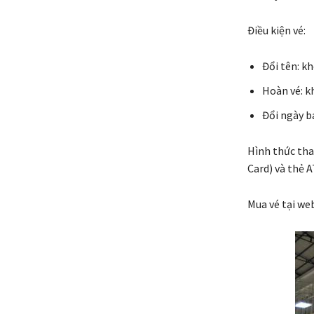
Điều kiện vé:
Đổi tên: k
Hoàn vé: k
Đổi ngày ba
Hình thức tha
Card) và thẻ 
Mua vé tại we