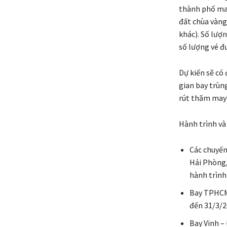
thành phố man
đất chùa vàng 
khác). Số lượ
số lượng vé đ
Dự kiến sẽ có
gian bay trùng
rút thăm may 
Hành trình và 
Các chuyến
Hải Phòng,
hành trình
Bay TPHCM 
đến 31/3/2
Bay Vinh –