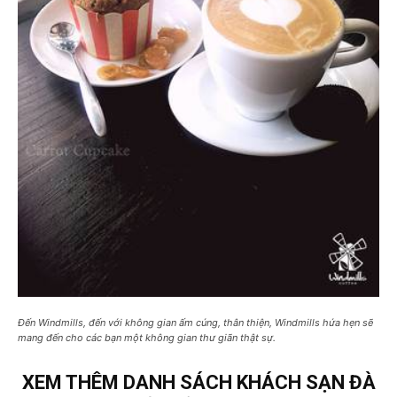
Đến Windmills, đến với không gian ấm cúng, thân thiện, Windmills hứa hẹn sẽ
mang đến cho các bạn một không gian thư giãn thật sự.
XEM THÊM DANH SÁCH
KHÁCH SẠN ĐÀ