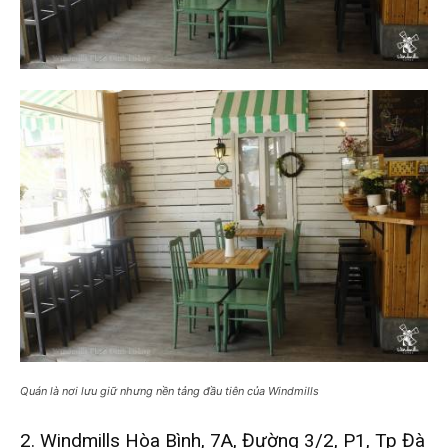
Quán là nơi lưu giữ nhưng nền tảng đầu tiên của Windmills
2. Windmills Hòa Bình, 7A, Đường 3/2, P1, Tp Đà