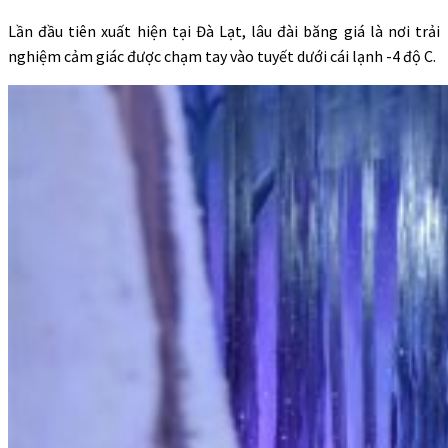
Lần đầu tiên xuất hiện tại Đà Lạt, lâu đài băng giá là nơi trải
nghiệm cảm giác được chạm tay vào tuyết dưới cái lạnh -4 độ C.