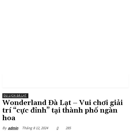
PULSES PRO
DU LỊCH ĐÀ LẠT
Wonderland Đà Lạt – Vui chơi giải
trí “cực đỉnh” tại thành phố ngàn
hoa
Tháng 8 12, 2024
0
285
By
admin