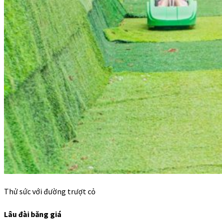
Thử sức với đường trượt cỏ
Lâu đài băng giá