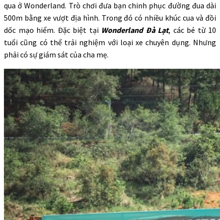
qua ở Wonderland. Trò chơi đưa bạn chinh phục đường đua dài
500m bằng xe vượt địa hình. Trong đó có nhiều khúc cua và đồi
dốc mạo hiểm. Đặc biệt tại
Wonderland Đà Lạt
, các bé từ 10
tuổi cũng có thể trải nghiệm với loại xe chuyên dụng. Nhưng
phải có sự giám sát của cha mẹ.