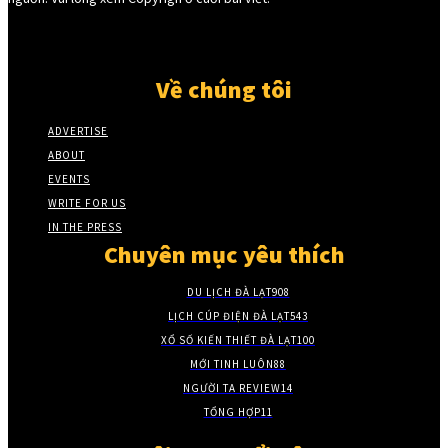
Về chúng tôi
ADVERTISE
ABOUT
EVENTS
WRITE FOR US
IN THE PRESS
Chuyên mục yêu thích
DU LỊCH ĐÀ LẠT
908
LỊCH CÚP ĐIỆN ĐÀ LẠT
543
XỔ SỐ KIẾN THIẾT ĐÀ LẠT
100
MỚI TINH LUÔN
88
NGƯỜI TA REVIEW
14
TỔNG HỢP
11