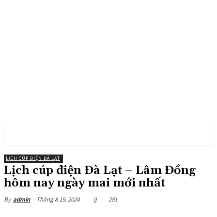
PULSES PRO
LỊCH CÚP ĐIỆN ĐÀ LẠT
Lịch cúp điện Đà Lạt – Lâm Đồng
hôm nay ngày mai mới nhất
Tháng 8 19, 2024
0
281
By
admin