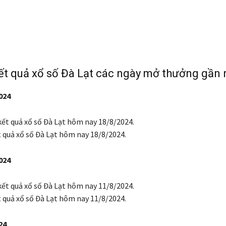
ết quả xổ số Đà Lạt các ngày mở thưởng gần 
024
t quả xổ số Đà Lạt hôm nay 18/8/2024.
024
t quả xổ số Đà Lạt hôm nay 11/8/2024.
24