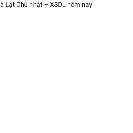
Đà Lạt Chủ nhật – XSDL hôm nay