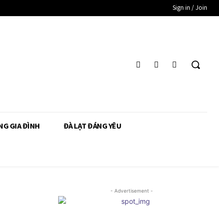
Sign in / Join
NG GIA ĐÌNH
ĐÀ LẠT ĐÁNG YÊU
- Advertisement -