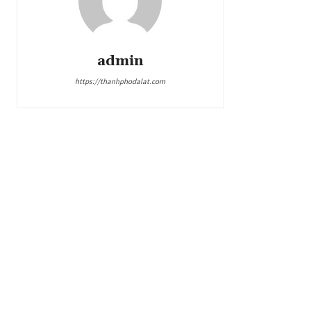
admin
https://thanhphodalat.com