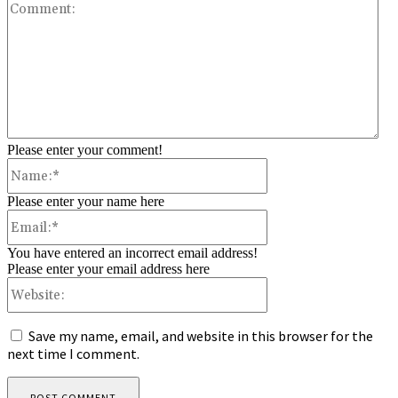
Co
Please enter your comment!
Name:*
Please enter your name here
Email:*
You have entered an incorrect email address!
Please enter your email address here
Website:
Save my name, email, and website in this browser for the
next time I comment.