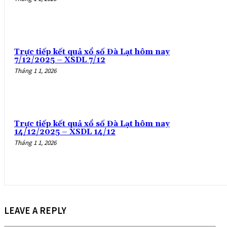
Trực tiếp kết quả xổ số Đà Lạt hôm nay
7/12/2025 – XSDL 7/12
Tháng 1 1, 2026
Trực tiếp kết quả xổ số Đà Lạt hôm nay
14/12/2025 – XSDL 14/12
Tháng 1 1, 2026
LEAVE A REPLY