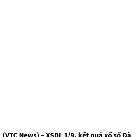
(VTC News) – XSDL 1/9, kết quả xổ số Đà