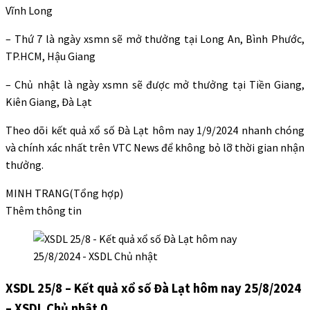
Vĩnh Long
– Thứ 7 là ngày xsmn sẽ mở thưởng tại Long An, Bình Phước,
TP.HCM, Hậu Giang
– Chủ nhật là ngày xsmn sẽ được mở thưởng tại Tiền Giang,
Kiên Giang, Đà Lạt
Theo dõi kết quả xổ số Đà Lạt hôm nay 1/9/2024 nhanh chóng
và chính xác nhất trên VTC News để không bỏ lỡ thời gian nhận
thưởng.
MINH TRANG
(Tổng hợp)
Thêm thông tin
XSDL 25/8 – Kết quả xổ số Đà Lạt hôm nay 25/8/2024
– XSDL Chủ nhật
0