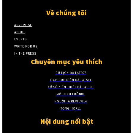
Về chúng tôi
ADVERTISE
ABOUT
EVENTS
WRITE FOR US
IN THE PRESS
Chuyên mục yêu thích
DU LỊCH ĐÀ LẠT
907
LỊCH CÚP ĐIỆN ĐÀ LẠT
541
XỔ SỐ KIẾN THIẾT ĐÀ LẠT
100
MỚI TINH LUÔN
88
NGƯỜI TA REVIEW
14
TỔNG HỢP
11
Nội dung nổi bật