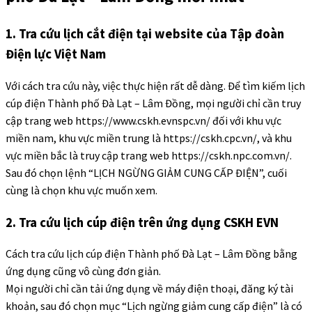
1. Tra cứu lịch cắt điện tại website của Tập đoàn
Điện lực Việt Nam
Với cách tra cứu này, việc thực hiện rất dễ dàng. Để tìm kiếm lịch
cúp điện Thành phố Đà Lạt – Lâm Đồng, mọi người chỉ cần truy
cập trang web https://www.cskh.evnspc.vn/ đối với khu vực
miền nam, khu vực miền trung là https://cskh.cpc.vn/, và khu
vực miền bắc là truy cập trang web https://cskh.npc.com.vn/.
Sau đó chọn lệnh “LỊCH NGỪNG GIẢM CUNG CẤP ĐIỆN”, cuối
cùng là chọn khu vực muốn xem.
2. Tra cứu lịch cúp điện trên ứng dụng CSKH EVN
Cách tra cứu lịch cúp điện Thành phố Đà Lạt – Lâm Đồng bằng
ứng dụng cũng vô cùng đơn giản.
Mọi người chỉ cần tải ứng dụng về máy điện thoại, đăng ký tài
khoản, sau đó chọn mục “Lịch ngừng giảm cung cấp điện” là có