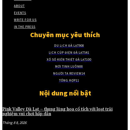
ABOUT
EVENTS
WRITE FOR US
IN THE PRESS
Chuyên mục yêu thích
DU LỊCH ĐÀ LẠT
908
LỊCH CÚP ĐIỆN ĐÀ LẠT
541
XỔ SỐ KIẾN THIẾT ĐÀ LẠT
100
MỚI TINH LUÔN
88
NGƯỜI TA REVIEW
14
TỔNG HỢP
11
Nội dung nổi bật
Pink Valley Đà Lạt – thung lũng hoa cổ tích với loạt trải
nghiệm vui chơi hấp dẫn
Tháng 8 8, 2026