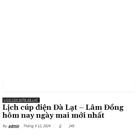
PULSES PRO
LỊCH CÚP ĐIỆN ĐÀ LẠT
Lịch cúp điện Đà Lạt – Lâm Đồng
hôm nay ngày mai mới nhất
Tháng 9 12, 2024
0
245
By
admin