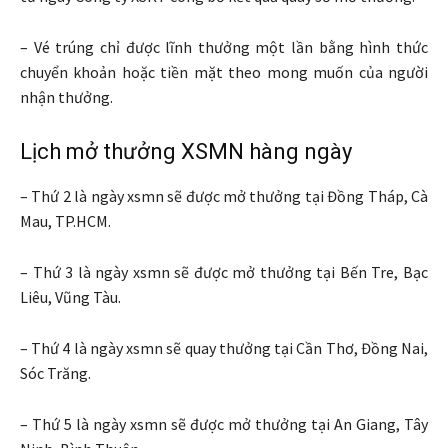
– Vé trúng chỉ được lĩnh thưởng một lần bằng hình thức
chuyển khoản hoặc tiền mặt theo mong muốn của người
nhận thưởng.
Lịch mở thưởng XSMN hàng ngày
– Thứ 2 là ngày xsmn sẽ được mở thưởng tại Đồng Tháp, Cà
Mau, TP.HCM.
– Thứ 3 là ngày xsmn sẽ được mở thưởng tại Bến Tre, Bạc
Liêu, Vũng Tàu.
– Thứ 4 là ngày xsmn sẽ quay thưởng tại Cần Thơ, Đồng Nai,
Sóc Trăng.
– Thứ 5 là ngày xsmn sẽ được mở thưởng tại An Giang, Tây