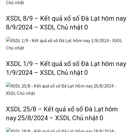
XSDL 8/9 – Kết quả xổ số Đà Lạt hôm nay
8/9/2024 – XSDL Chủ nhật
0
XSDL 1/9 – Kết quả xổ số Đà Lạt hôm nay
1/9/2024 – XSDL Chủ nhật
0
XSDL 25/8 – Kết quả xổ số Đà Lạt hôm
nay 25/8/2024 – XSDL Chủ nhật
0