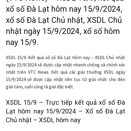
xổ số Đà Lạt hôm nay 15/9/2024,
xổ số Đà Lạt Chủ nhật, XSDL Chủ
nhật ngày 15/9/2024, xổ số hôm
nay 15/9.
XSDL 15/9. Kết quả xổ số Đà Lạt hôm nay – XSDL Chủ nhật
ngày 15/9/2024 sẽ được cập nhật nhanh chóng và chính xác
nhất trên VTC News. Kết quả các giải thưởng XSDL ngày
15/9/2024 sẽ được cập nhật liên tục từ giải nhất cho đến
giải tám, cuối cùng là giải đặc biệt.
XSDL 15/9 – Trực tiếp kết quả xổ số Đà
Lạt hôm nay 15/9/2024 – Xổ số Đà Lạt
Chủ nhật – XSDL hôm nay