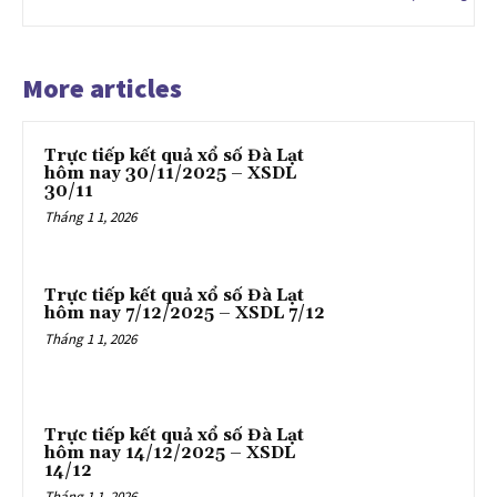
More articles
Trực tiếp kết quả xổ số Đà Lạt
hôm nay 30/11/2025 – XSDL
30/11
Tháng 1 1, 2026
Trực tiếp kết quả xổ số Đà Lạt
hôm nay 7/12/2025 – XSDL 7/12
Tháng 1 1, 2026
Trực tiếp kết quả xổ số Đà Lạt
hôm nay 14/12/2025 – XSDL
14/12
Tháng 1 1, 2026