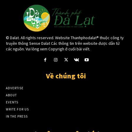
© Dalat. All rights reserved. Website Thanhphodalat® thuộc công ty
truyền thông Sense Dalat Các thông tin trên website được dẫn từ
các nguồn. Vui lòng xem Copyrigh ở cuối bài viết.
Về chúng tôi
ADVERTISE
ABOUT
EVENTS
WRITE FOR US
IN THE PRESS