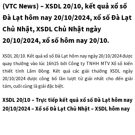
(VTC News) – XSDL 20/10, kết quả xổ số
Đà Lạt hôm nay 20/10/2024, xổ số Đà Lạt
Chủ Nhật, XSDL Chủ Nhật ngày
20/10/2024, xổ số hôm nay 20/10.
XSDL 20/10. Kết quả xổ số Đà Lạt hôm nay ngày 20/10/2024 được
quay thưởng vào lúc 16h15 bởi Công ty TNHH MTV Xổ số kiến
thiết tỉnh Lâm Đồng. Kết quả các giải thưởng XSDL ngày
20/10/2024 được công bố lần lượt từ giải nhất cho đến giải
tám, cuối cùng là giải đặc biệt.
XSDL 20/10 – Trực tiếp kết quả xổ số Đà Lạt hôm nay
20/10/2024 – Xổ số Đà Lạt Chủ Nhật – XSDL hôm nay