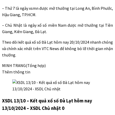
– Thứ 7 là ngày xsmn được mở thưởng tại Long An, Bình Phước,
Hậu Giang, TP.HCM.
– Chủ Nhật là ngày xổ số miền Nam được mở thưởng tại Tiền
Giang, Kiên Giang, Đà Lạt.
Theo dõi kết quả xổ số Đà Lạt hôm nay 20/10/2024 nhanh chóng
và chính xác nhất trên VTC News để không bỏ lỡ thời gian nhận
thưởng.
MINH TRANG
(Tổng hợp)
Thêm thông tin
XSDL 13/10 – Kết quả xổ số Đà Lạt hôm nay
13/10/2024 – XSDL Chủ nhật
0