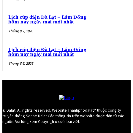
Lịch cúp điện Đà Lạt – Lâm Đồng
hôm nay ngày mai mới nhất
Tháng 8 7, 2026
Lịch cúp điện Đà Lạt – Lâm Đồng
hôm nay ngày mai mới nhất
Tháng 8 6, 2026
© Dalat. All rights reserved. Website Thanhphodalat® thuộc công ty
truyền thông Sense Dalat Các thông tin trên website được dẫn từ các
nguồn. Vui lòng xem Copyrigh ở cuối bài viết.