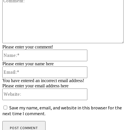
Please enter your comment!
Name:*
Please enter your name here
Email:*
You have entered an incorrect email address!
Please enter your email address here
Website:
Save my name, email, and website in this browser for the
next time I comment.