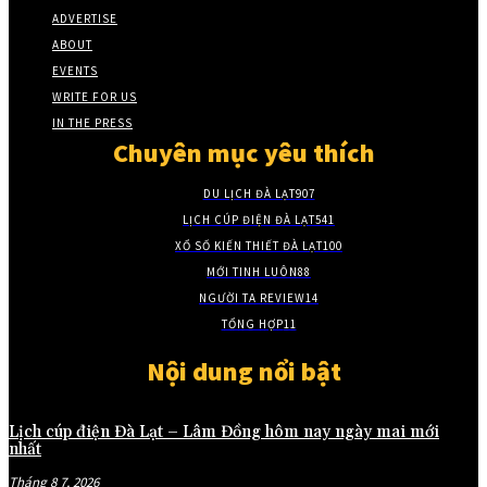
ADVERTISE
ABOUT
EVENTS
WRITE FOR US
IN THE PRESS
Chuyên mục yêu thích
DU LỊCH ĐÀ LẠT
907
LỊCH CÚP ĐIỆN ĐÀ LẠT
541
XỔ SỐ KIẾN THIẾT ĐÀ LẠT
100
MỚI TINH LUÔN
88
NGƯỜI TA REVIEW
14
TỔNG HỢP
11
Nội dung nổi bật
Lịch cúp điện Đà Lạt – Lâm Đồng hôm nay ngày mai mới
nhất
Tháng 8 7, 2026