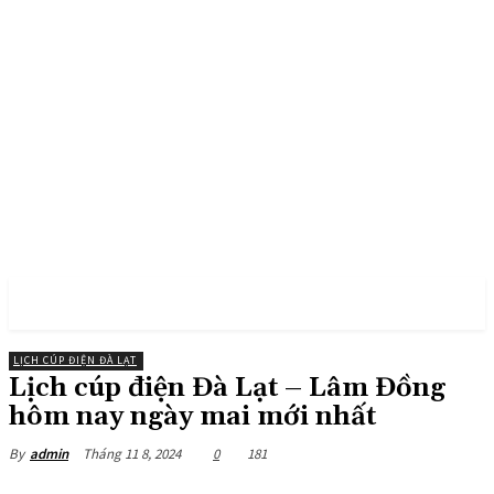
PULSES PRO
LỊCH CÚP ĐIỆN ĐÀ LẠT
Lịch cúp điện Đà Lạt – Lâm Đồng
hôm nay ngày mai mới nhất
Tháng 11 8, 2024
0
181
By
admin