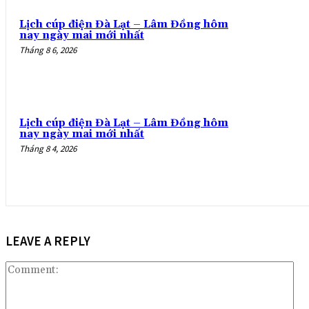
Lịch cúp điện Đà Lạt – Lâm Đồng hôm
nay ngày mai mới nhất
Tháng 8 6, 2026
Lịch cúp điện Đà Lạt – Lâm Đồng hôm
nay ngày mai mới nhất
Tháng 8 4, 2026
LEAVE A REPLY
Co