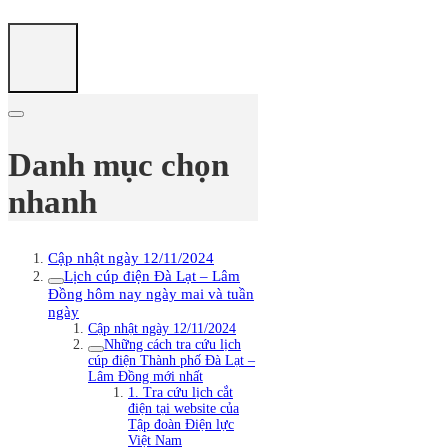
Danh mục chọn
nhanh
Cập nhật ngày 12/11/2024
Lịch cúp điện Đà Lạt – Lâm
Đồng hôm nay ngày mai và tuần
ngày
Cập nhật ngày 12/11/2024
Những cách tra cứu lịch
cúp điện Thành phố Đà Lạt –
Lâm Đồng mới nhất
1. Tra cứu lịch cắt
điện tại website của
Tập đoàn Điện lực
Việt Nam