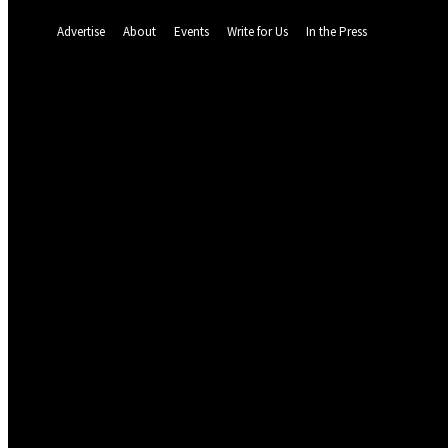
A password will be e-mailed to you.
Advertise
About
Events
Write for Us
In the Press
64.1
F
Dalat