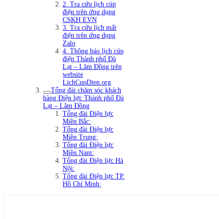
2. Tra cứu lịch cúp
điện trên ứng dụng
CSKH EVN
3. Tra cứu lịch mất
điện trên ứng dụng
Zalo
4. Thông báo lịch cúp
điện Thành phố Đà
Lạt – Lâm Đồng trên
website
LichCupDien.org
Tổng đài chăm sóc khách
hàng Điện lực Thành phố Đà
Lạt – Lâm Đồng
Tổng đài Điện lực
Miền Bắc:
Tổng đài Điện lực
Miền Trung:
Tổng đài Điện lực
Miền Nam:
Tổng đài Điện lực Hà
Nội:
Tổng đài Điện lực TP.
Hồ Chí Minh: