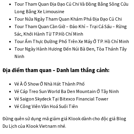
Tour Tham Quan Địa Đạo Củ Chi Và Đồng Bằng Sông Cửu
Long Bằng Xe Limousine
Tour Nửa Ngày Tham Quan Khám Phá Địa Đạo Củ Chi
Tour Tham Quan Cần Giờ – Đảo Khỉ – Trại Cá Sấu – Rừng
Sác, Khởi Hành Từ TP.Hồ Chí Minh
Tour Ẩm Thực Đường Phố Trên Xe Máy Ở TP. Hồ Chí Minh
Tour Ngày Hành Hương Đến Núi Bà Đen, Tòa Thánh Tây
Ninh
Địa điểm tham quan – Danh lam thắng cảnh:
Vé À Ố Show Ở Nhà Hát Thành Phố
Vé Cáp Treo Sun World Ba Den Mountain Ở Tây Ninh
Vé Saigon Skydeck Tại Bitexco Financial Tower
Vé Công Viên Văn Hoá Suối Tiên
Đừng quên sử dụng
mã giảm giá Klook
dành cho độc giả
Blog
Du Lịch
của
Klook Vietnam
nhé.