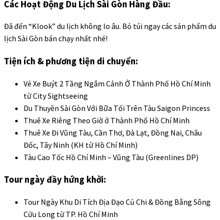
Các Hoạt Động Du Lịch Sài Gòn Hàng Đầu:
Đã đến “Klook” du lịch không lo âu. Bỏ túi ngay các sản phẩm
du
lịch Sài Gòn
bán chạy nhất nhé!
Tiện ích & phương tiện di chuyển:
Vé Xe Buýt 2 Tầng Ngắm Cảnh Ở Thành Phố Hồ Chí Minh
từ City Sightseeing
Du Thuyền Sài Gòn Với Bữa Tối Trên Tàu Saigon Princess
Thuê Xe Riêng Theo Giờ ở Thành Phố Hồ Chí Minh
Thuê Xe Đi Vũng Tàu, Cần Thơ, Đà Lạt, Đồng Nai, Châu
Đốc, Tây Ninh (KH từ Hồ Chí Minh)
Tàu Cao Tốc Hồ Chí Minh – Vũng Tàu (Greenlines DP)
Tour ngày đầy hứng khởi:
Tour Ngày Khu Di Tích Địa Đạo Củ Chi & Đồng Bằng Sông
Cửu Long từ TP. Hồ Chí Minh