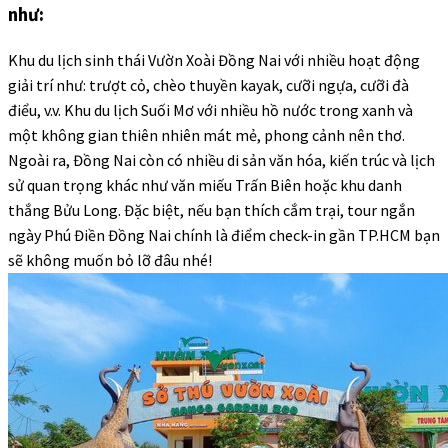
như:
Khu du lịch sinh thái Vườn Xoài Đồng Nai
với nhiều hoạt động
giải trí như: trượt cỏ, chèo thuyền kayak, cưỡi ngựa, cưỡi đà
điểu, v.v.
Khu du lịch Suối Mơ
với nhiều hồ nước trong xanh và
một không gian thiên nhiên mát mẻ, phong cảnh nên thơ.
Ngoài ra, Đồng Nai còn có nhiều di sản văn hóa, kiến trúc và lịch
sử quan trọng khác như văn miếu Trấn Biên hoặc khu danh
thắng Bửu Long. Đặc biệt, nếu bạn thích cắm trại,
tour ngắn
ngày Phú Điền Đồng Nai
chính là điểm check-in gần TP.HCM bạn
sẽ không muốn bỏ lỡ đâu nhé!