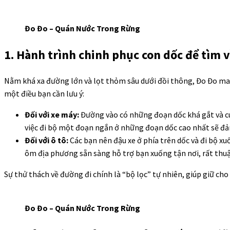
Đo Đo – Quán Nước Trong Rừng
1. Hành trình chinh phục con dốc để tìm v
Nằm khá xa đường lớn và lọt thỏm sâu dưới đồi thông, Đo Đo mang
một điều bạn cần lưu ý:
Đối với xe máy:
Đường vào có những đoạn dốc khá gắt và cua
việc đi bộ một đoạn ngắn ở những đoạn dốc cao nhất sẽ đ
Đối với ô tô:
Các bạn nên đậu xe ở phía trên dốc và đi bộ x
ôm địa phương sẵn sàng hỗ trợ bạn xuống tận nơi, rất thuậ
Sự thử thách về đường đi chính là “bộ lọc” tự nhiên, giúp giữ ch
Đo Đo – Quán Nước Trong Rừng