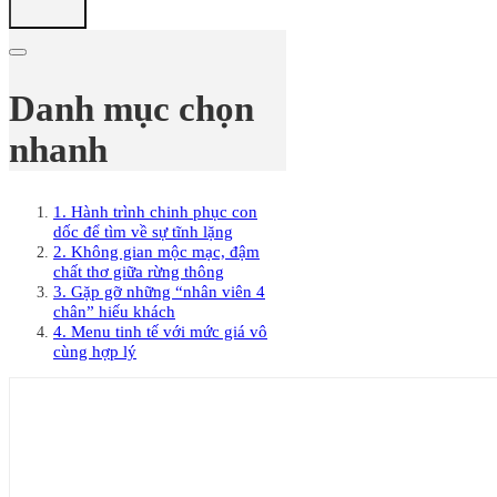
Danh mục chọn
nhanh
1. Hành trình chinh phục con
dốc để tìm về sự tĩnh lặng
2. Không gian mộc mạc, đậm
chất thơ giữa rừng thông
3. Gặp gỡ những “nhân viên 4
chân” hiếu khách
4. Menu tinh tế với mức giá vô
cùng hợp lý