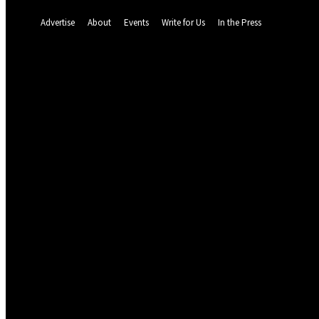
A password will be e-mailed to you.
Advertise
About
Events
Write for Us
In the Press
72.2
F
Dalat