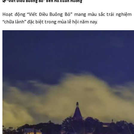
🌿“Viết Điều Buông Bỏ” bên Hồ Xuân Hương
Hoạt động “Viết Điều Buông Bỏ” mang màu sắc trải nghiệm
“chữa lành” đặc biệt trong mùa lễ hội năm nay.