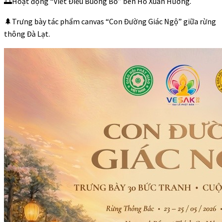
🌅Hoạt động “Viết Điều Buông Bỏ” bên Hồ Xuân Hương.
🌲Trưng bày tác phẩm canvas “Con Đường Giác Ngộ” giữa rừng
thông Đà Lạt.