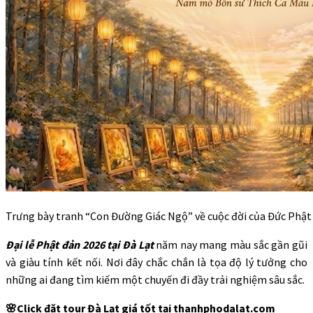
Trưng bày tranh “Con Đường Giác Ngộ” về cuộc đời của Đức Phật
Đại lễ Phật đản 2026 tại Đà Lạt
năm nay mang màu sắc gần gũi
và giàu tính kết nối. Nơi đây chắc chắn là tọa độ lý tưởng cho
những ai đang tìm kiếm một chuyến đi đầy trải nghiệm sâu sắc.
🌸Click đặt tour Đà Lạt giá tốt tại thanhphodalat.com