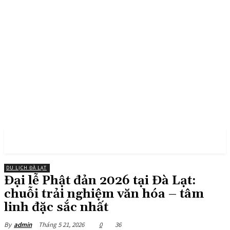
PULSES PRO
DU LỊCH ĐÀ LẠT
Đại lễ Phật đản 2026 tại Đà Lạt:
chuỗi trải nghiệm văn hóa – tâm
linh đặc sắc nhất
Tháng 5 21, 2026
0
36
By
admin