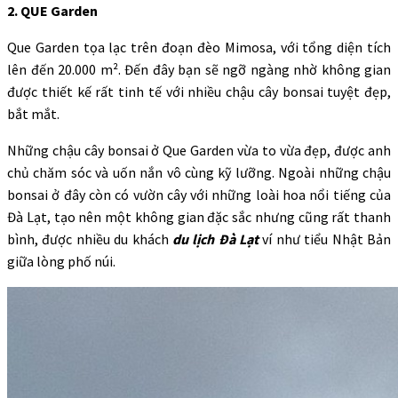
2. QUE Garden
Que Garden tọa lạc trên đoạn đèo Mimosa, với tổng diện tích
lên đến 20.000 m². Đến đây bạn sẽ ngỡ ngàng nhờ không gian
được thiết kế rất tinh tế với nhiều chậu cây bonsai tuyệt đẹp,
bắt mắt.
Những chậu cây bonsai ở Que Garden vừa to vừa đẹp, được anh
chủ chăm sóc và uốn nắn vô cùng kỹ lưỡng. Ngoài những chậu
bonsai ở đây còn có vườn cây với những loài hoa nổi tiếng của
Đà Lạt, tạo nên một không gian đặc sắc nhưng cũng rất thanh
bình, được nhiều du khách
du lịch Đà Lạt
ví như tiểu Nhật Bản
giữa lòng phố núi.