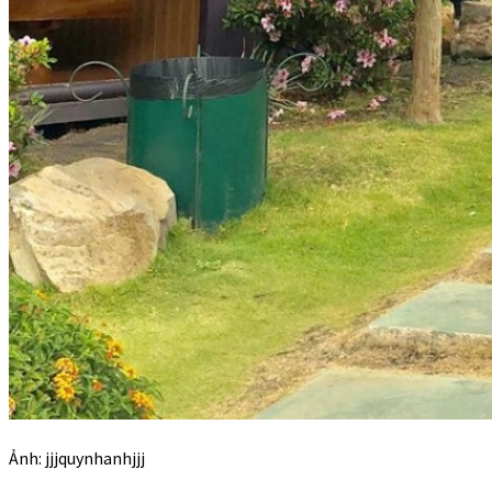
Ảnh: jjjquynhanhjjj