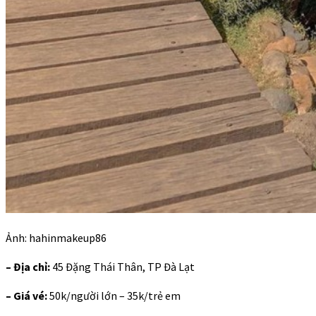
Ảnh: hahinmakeup86
– Địa chỉ:
45 Đặng Thái Thân, TP Đà Lạt
– Giá vé:
50k/người lớn – 35k/trẻ em