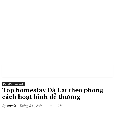
PULSES PRO
DU LỊCH ĐÀ LẠT
Top homestay Đà Lạt theo phong
cách hoạt hình dễ thương
Tháng 8 11, 2024
0
276
By
admin