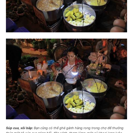
Súp cua, xôi bắp:
Bạn cũng có thể ghé gánh hàng rong trong chợ để thưởng
thức một tô súp cua nóng hổi, đặc sánh, thơm lừng; một củ khoai lang luộc,