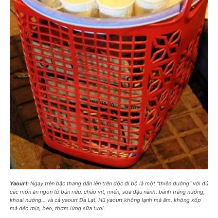
Yaourt:
Ngay trên bậc thang dẫn lên trên dốc đi bộ là một “thiên đường” với đủ
các món ăn ngon từ bún riêu, cháo vịt, miến, sữa đậu nành, bánh tráng nướng,
khoai nướng… và cả yaourt Đà Lạt. Hũ yaourt không lạnh mà ấm, không xốp
mà dẻo mịn, béo, thơm lừng sữa tươi.