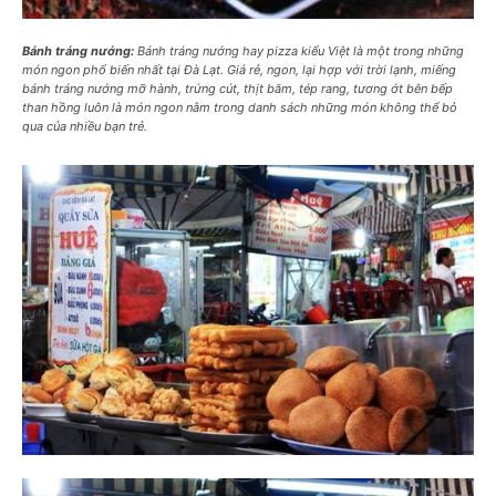
Bánh tráng nướng:
Bánh tráng nướng hay pizza kiểu Việt là một trong những
món ngon phổ biến nhất tại Đà Lạt. Giá rẻ, ngon, lại hợp với trời lạnh, miếng
bánh tráng nướng mỡ hành, trứng cút, thịt băm, tép rang, tương ớt bên bếp
than hồng luôn là món ngon nằm trong danh sách những món không thể bỏ
qua của nhiều bạn trẻ.