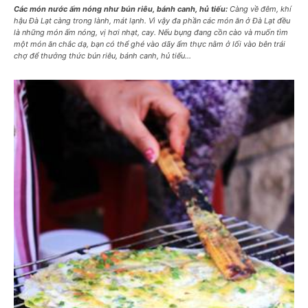
Các món nước ấm nóng như bún riêu, bánh canh, hủ tiếu:
Càng về đêm, khí
hậu Đà Lạt càng trong lành, mát lạnh. Vì vậy đa phần các món ăn ở Đà Lạt đều
là những món ấm nóng, vị hơi nhạt, cay. Nếu bụng đang cồn cào và muốn tìm
một món ăn chắc dạ, bạn có thể ghé vào dãy ẩm thực nằm ở lối vào bên trái
chợ để thưởng thức bún riêu, bánh canh, hủ tiếu…