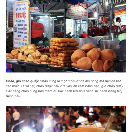
Cháo, giò cháo quẩy:
Cháo cũng là một món lót dạ ấm nóng mà bạn có thể
cân nhắc. Ở Đà Lạt, cháo được nấu vừa vặn, ăn kèm bánh bao, giò cháo quẩy…
Các hàng cháo cũng bán thêm đủ loại bánh trái như bánh su, bánh bông lan,
bánh tiêu…