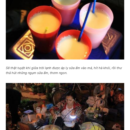
Sẽ thật tuyệt khi giữa trời lạnh được áp ly sữa ấm vào má, hít hà khói, rồi thư
thả hút những ngụm sữa ấm, thơm ngon.