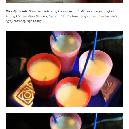
Sữa đậu nành:
Sữa đậu nành nóng bán khắp chợ. Nếu muốn ngắm nghía
không khí chợ đêm tấp nập, bạn có thể tới chọn hàng có nồi sữa đậu nành
ngay trên dãy bậc thang.