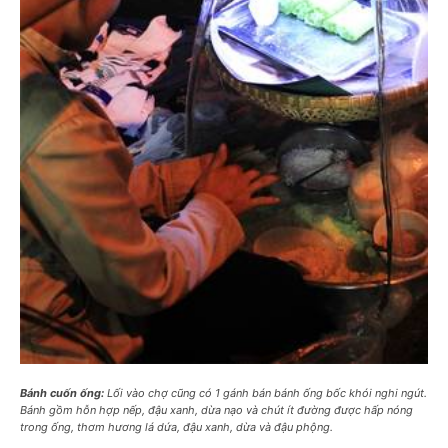
Bánh cuốn ống:
Lối vào chợ cũng có 1 gánh bán bánh ống bốc khói nghi ngút.
Bánh gồm hỗn hợp nếp, đậu xanh, dừa nạo và chút ít đường được hấp nóng
trong ống, thơm hương lá dứa, đậu xanh, dừa và đậu phộng.