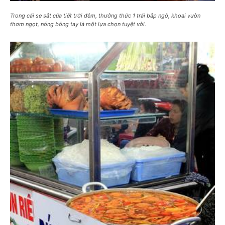
Trong cái se sắt của tiết trời đêm, thưởng thức 1 trái bắp ngô, khoai vườn
thơm ngọt, nóng bỏng tay là một lựa chọn tuyệt vời.