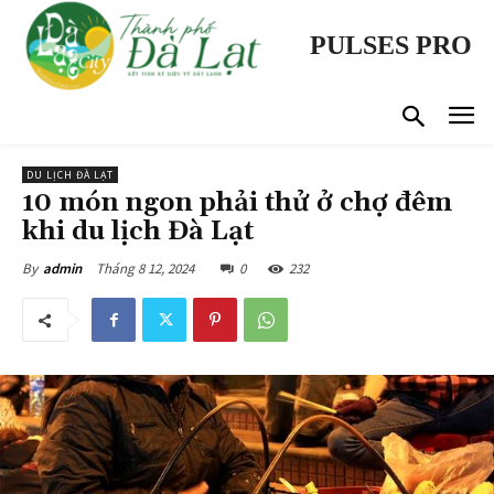
PULSES PRO
DU LỊCH ĐÀ LẠT
10 món ngon phải thử ở chợ đêm
khi du lịch Đà Lạt
Tháng 8 12, 2024
0
232
By
admin