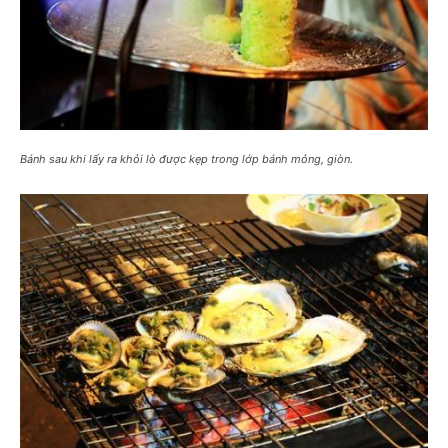
Bánh sau khi lấy ra khỏi lò được kẹp trong lớp bánh mỏng, giòn.