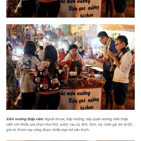
Xiên nướng thập cẩm:
Ngoài khoai, bắp nướng, dãy quán nướng xiên thập
cẩm với nhiều lựa chọn như thịt, sườn, rau củ, ếch, tôm, cá, chân gà, bò lá lốt…
giá rẻ, thơm cay cũng được nhiều bạn trẻ yêu thích.