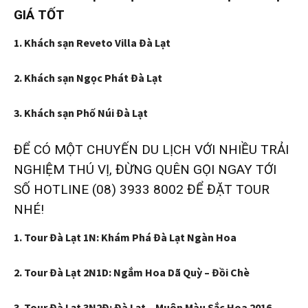
GIÁ TỐT
1.
Khách sạn Reveto Villa Đà Lạt
2.
Khách sạn Ngọc Phát Đà Lạt
3.
Khách sạn Phố Núi Đà Lạt
ĐỂ CÓ MỘT CHUYẾN DU LỊCH VỚI NHIỀU TRẢI
NGHIỆM THÚ VỊ, ĐỪNG QUÊN GỌI NGAY TỚI
SỐ HOTLINE (08) 3933 8002 ĐỂ ĐẶT TOUR
NHÉ!
1. Tour Đà Lạt 1N: Khám Phá Đà Lạt Ngàn Hoa
2. Tour Đà Lạt 2N1D: Ngắm Hoa Dã Quỳ – Đồi Chè
3. Tour Đà Lạt 3N2Đ: Đà Lạt – Muôn Màu Sắc Hoa 2016