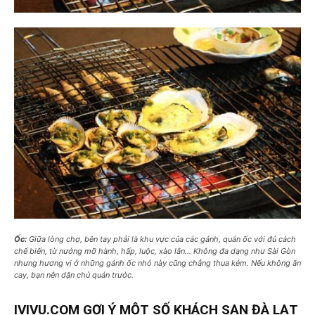
Ốc:
Giữa lòng chợ, bên tay phải là khu vực của các gánh, quán ốc với đủ cách
chế biến, từ nướng mỡ hành, hấp, luộc, xào lăn… Không đa dạng như Sài Gòn
nhưng hương vị ở những gánh ốc nhỏ này cũng chẳng thua kém. Nếu không ăn
cay, bạn nên dặn chủ quán trước.
IVIVU.COM GỢI Ý MỘT SỐ KHÁCH SẠN ĐÀ LẠT