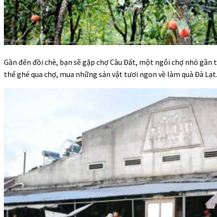
Gần đến đồi chè, bạn sẽ gặp chợ Cầu Đất, một ngôi chợ nhỏ gần tr
thể ghé qua chợ, mua những sản vật tươi ngon về làm quà Đà Lạt