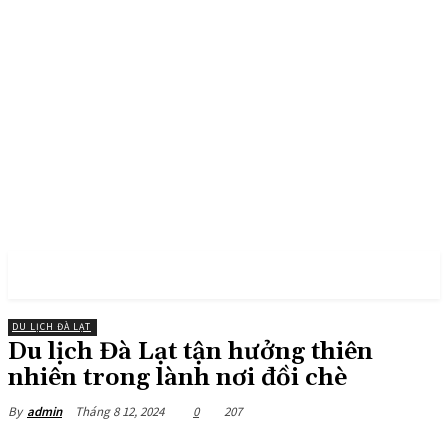
PULSES PRO
DU LỊCH ĐÀ LẠT
Du lịch Đà Lạt tận hưởng thiên
nhiên trong lành nơi đồi chè
Tháng 8 12, 2024
0
207
By
admin