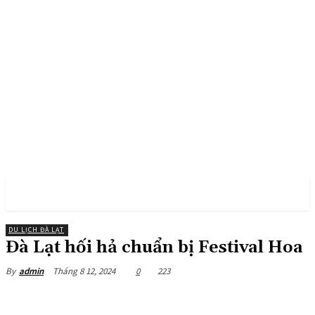
PULSES PRO
DU LỊCH ĐÀ LẠT
Đà Lạt hối hả chuẩn bị Festival Hoa
Tháng 8 12, 2024
0
223
By
admin