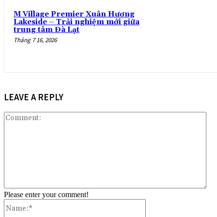
M Village Premier Xuân Hương
Lakeside – Trải nghiệm mới giữa
trung tâm Đà Lạt
Tháng 7 16, 2026
LEAVE A REPLY
Co
Please enter your comment!
Name:*