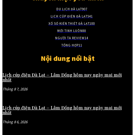
DU LỊCH ĐÀ LẠT
907
LỊCH CÚP ĐIỆN ĐÀ LẠT
541
XỔ SỐ KIẾN THIẾT ĐÀ LẠT
100
MỚI TINH LUÔN
88
NGƯỜI TA REVIEW
14
TỔNG HỢP
11
Nội dung nổi bật
Lịch cúp điện Đà Lạt – Lâm Đồng hôm nay ngày mai mới
nhất
Tháng 8 7, 2026
Lịch cúp điện Đà Lạt – Lâm Đồng hôm nay ngày mai mới
nhất
Tháng 8 6, 2026