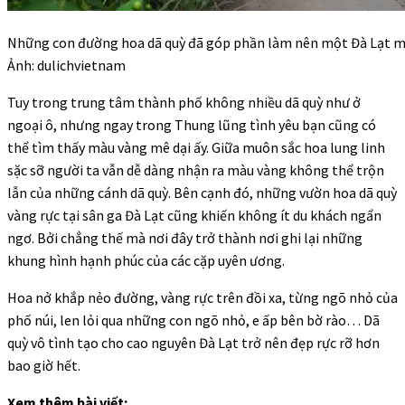
Những con đường hoa dã quỳ đã góp phần làm nên một Đà Lạt 
Ảnh: dulichvietnam
Tuy trong trung tâm thành phố không nhiều dã quỳ như ở
ngoại ô, nhưng ngay trong Thung lũng tình yêu bạn cũng có
thể tìm thấy màu vàng mê dại ấy. Giữa muôn sắc hoa lung linh
sặc sỡ người ta vẫn dễ dàng nhận ra màu vàng không thể trộn
lẫn của những cánh dã quỳ. Bên cạnh đó, những vườn hoa dã quỳ
vàng rực tại sân ga Đà Lạt cũng khiến không ít du khách ngẩn
ngơ. Bởi chẳng thế mà nơi đây trở thành nơi ghi lại những
khung hình hạnh phúc của các cặp uyên ương.
Hoa nở khắp nẻo đường, vàng rực trên đồi xa, từng ngõ nhỏ của
phố núi, len lỏi qua những con ngõ nhỏ, e ấp bên bờ rào… Dã
quỳ vô tình tạo cho cao nguyên Đà Lạt trở nên đẹp rực rỡ hơn
bao giờ hết.
Xem thêm bài viết: