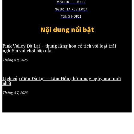
MỚI TINH LUÔN
88
NGƯỜI TA REVIEW
14
TỔNG HỢP
11
Nội dung nổi bật
Pink Valley Đà Lạt – thung lũng hoa cổ tích với loạt trải
nghiệm vui chơi hấp dẫn
Tháng 8 8, 2026
Lịch cúp điện Đà Lạt – Lâm Đồng hôm nay ngày mai mới
nhất
Tháng 8 7, 2026