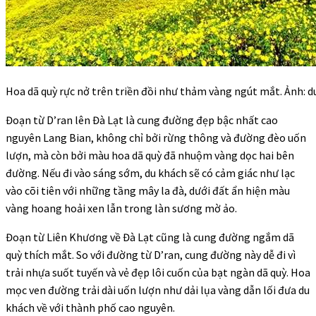
Hoa dã quỳ rực nở trên triền đồi như thảm vàng ngút mắt. Ảnh: du
Đoạn từ D’ran lên Đà Lạt là cung đường đẹp bậc nhất cao
nguyên Lang Bian, không chỉ bởi rừng thông và đường đèo uốn
lượn, mà còn bởi màu hoa dã quỳ đã nhuộm vàng dọc hai bên
đường. Nếu đi vào sáng sớm, du khách sẽ có cảm giác như lạc
vào cõi tiên với những tầng mây la đà, dưới đất ẩn hiện màu
vàng hoang hoải xen lẫn trong làn sương mờ ảo.
Đoạn từ Liên Khương về Đà Lạt cũng là cung đường ngắm dã
quỳ thích mắt. So với đường từ D’ran, cung đường này dễ đi vì
trải nhựa suốt tuyến và vẻ đẹp lôi cuốn của bạt ngàn dã quỳ. Hoa
mọc ven đường trải dài uốn lượn như dải lụa vàng dẫn lối đưa du
khách về với thành phố cao nguyên.