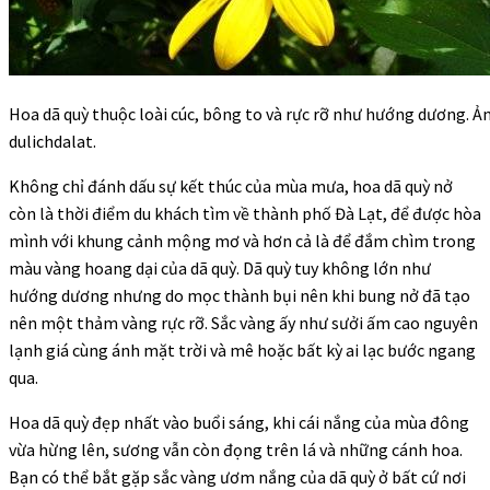
Hoa dã quỳ thuộc loài cúc, bông to và rực rỡ như hướng dương. Ả
dulichdalat.
Không chỉ đánh dấu sự kết thúc của mùa mưa, hoa dã quỳ nở
còn là thời điểm du khách tìm về thành phố Đà Lạt, để được hòa
mình với khung cảnh mộng mơ và hơn cả là để đắm chìm trong
màu vàng hoang dại của dã quỳ. Dã quỳ tuy không lớn như
hướng dương nhưng do mọc thành bụi nên khi bung nở đã tạo
nên một thảm vàng rực rỡ. Sắc vàng ấy như sưởi ấm cao nguyên
lạnh giá cùng ánh mặt trời và mê hoặc bất kỳ ai lạc bước ngang
qua.
Hoa dã quỳ đẹp nhất vào buổi sáng, khi cái nắng của mùa đông
vừa hừng lên, sương vẫn còn đọng trên lá và những cánh hoa.
Bạn có thể bắt gặp sắc vàng ươm nắng của dã quỳ ở bất cứ nơi