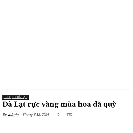
PULSES PRO
DU LỊCH ĐÀ LẠT
Đà Lạt rực vàng mùa hoa dã quỳ
Tháng 8 12, 2024
0
370
By
admin