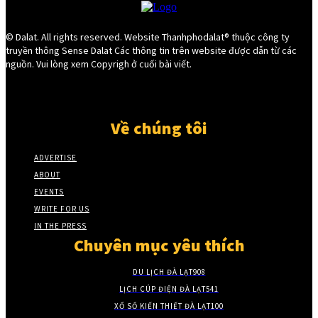
© Dalat. All rights reserved. Website Thanhphodalat® thuộc công ty
truyền thông Sense Dalat Các thông tin trên website được dẫn từ các
nguồn. Vui lòng xem Copyrigh ở cuối bài viết.
Về chúng tôi
ADVERTISE
ABOUT
EVENTS
WRITE FOR US
IN THE PRESS
Chuyên mục yêu thích
DU LỊCH ĐÀ LẠT
908
LỊCH CÚP ĐIỆN ĐÀ LẠT
541
XỔ SỐ KIẾN THIẾT ĐÀ LẠT
100