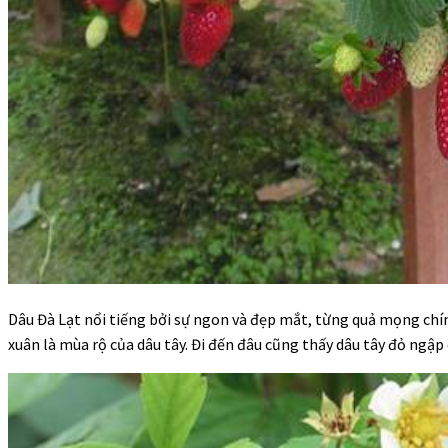
Dâu Đà Lạt nổi tiếng bởi sự ngon và đẹp mắt, từng quả mọng chí
xuân là mùa rộ của dâu tây. Đi đến đâu cũng thấy dâu tây đỏ ngập