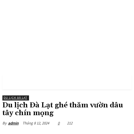
PULSES PRO
DU LỊCH ĐÀ LẠT
Du lịch Đà Lạt ghé thăm vườn dâu
tây chín mọng
Tháng 8 12, 2024
0
212
By
admin