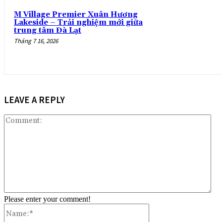
M Village Premier Xuân Hương
Lakeside – Trải nghiệm mới giữa
trung tâm Đà Lạt
Tháng 7 16, 2026
LEAVE A REPLY
Co
Please enter your comment!
Name:*