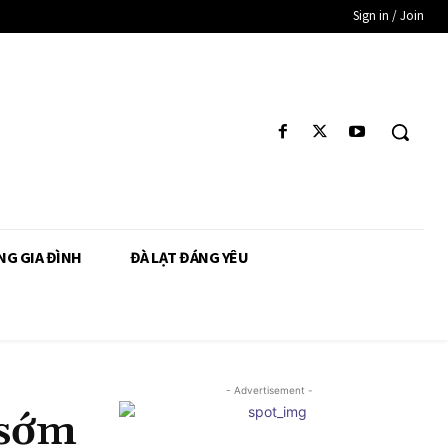
Sign in / Join
NG GIA ĐÌNH
ĐÀ LẠT ĐÁNG YÊU
- Advertisement -
 sớm