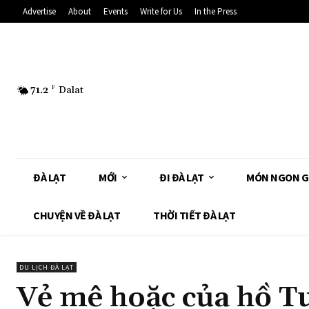
Advertise
About
Events
Write for Us
In the Press
71.2
F
Dalat
ĐÀ LẠT
MỚI
ĐI ĐÀ LẠT
MÓN NGON G
CHUYỆN VỀ ĐÀ LẠT
THỜI TIẾT ĐÀ LẠT
DU LỊCH ĐÀ LẠT
Vẻ mê hoặc của hồ T