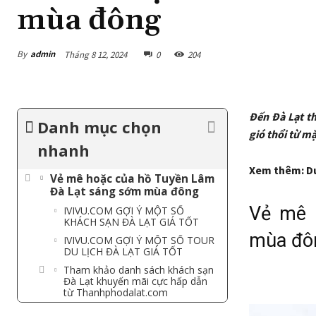
mùa đông
By
admin
Tháng 8 12, 2024
0
204
Đến Đà Lạt th
Danh mục chọn
gió thổi từ mặ
nhanh
Xem thêm: Du
Vẻ mê hoặc của hồ Tuyền Lâm
Đà Lạt sáng sớm mùa đông
Vẻ mê 
IVIVU.COM GỢI Ý MỘT SỐ
KHÁCH SẠN ĐÀ LẠT GIÁ TỐT
mùa đô
IVIVU.COM GỢI Ý MỘT SỐ TOUR
DU LỊCH ĐÀ LẠT GIÁ TỐT
Tham khảo danh sách khách sạn
Đà Lạt khuyến mãi cực hấp dẫn
từ Thanhphodalat.com