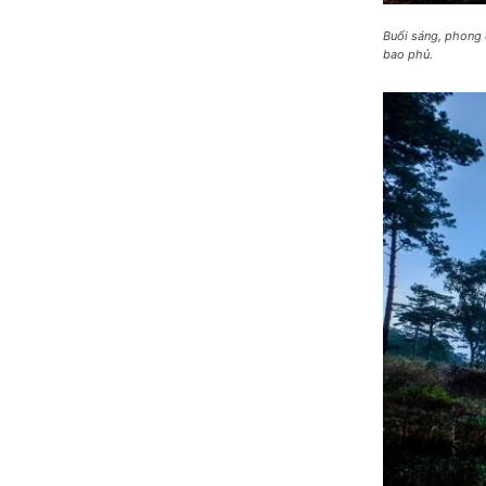
Buổi sáng, phong 
bao phủ.