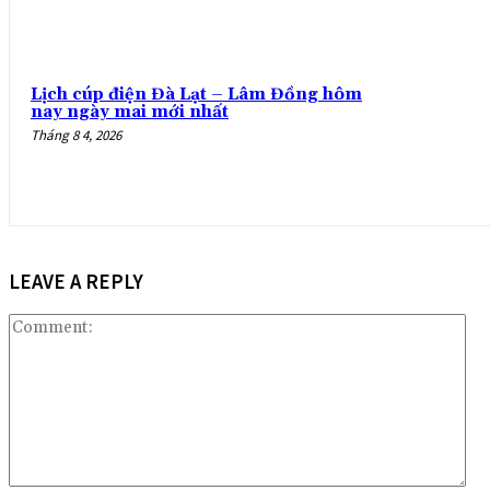
Lịch cúp điện Đà Lạt – Lâm Đồng hôm
nay ngày mai mới nhất
Tháng 8 4, 2026
LEAVE A REPLY
Co