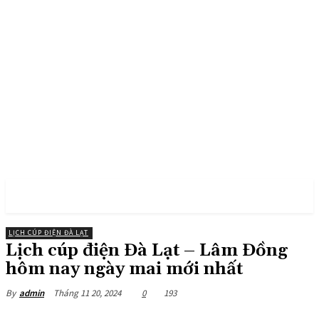
PULSES PRO
LỊCH CÚP ĐIỆN ĐÀ LẠT
Lịch cúp điện Đà Lạt – Lâm Đồng
hôm nay ngày mai mới nhất
Tháng 11 20, 2024
0
193
By
admin