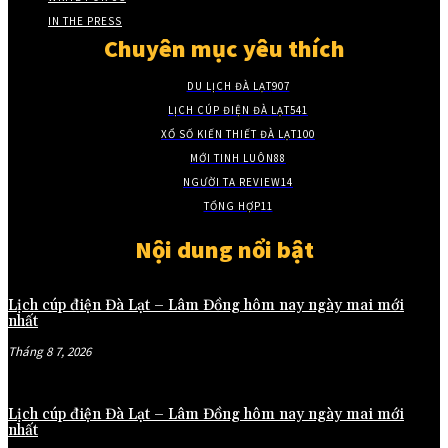
IN THE PRESS
Chuyên mục yêu thích
DU LỊCH ĐÀ LẠT
907
LỊCH CÚP ĐIỆN ĐÀ LẠT
541
XỔ SỐ KIẾN THIẾT ĐÀ LẠT
100
MỚI TINH LUÔN
88
NGƯỜI TA REVIEW
14
TỔNG HỢP
11
Nội dung nổi bật
Lịch cúp điện Đà Lạt – Lâm Đồng hôm nay ngày mai mới
nhất
Tháng 8 7, 2026
Lịch cúp điện Đà Lạt – Lâm Đồng hôm nay ngày mai mới
nhất