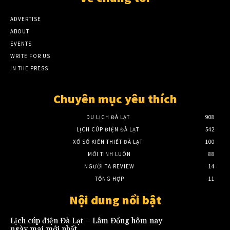
ADVERTISE
ABOUT
EVENTS
WRITE FOR US
IN THE PRESS
Chuyên mục yêu thích
DU LỊCH ĐÀ LẠT
908
LỊCH CÚP ĐIỆN ĐÀ LẠT
542
XỔ SỐ KIẾN THIẾT ĐÀ LẠT
100
MỚI TINH LUÔN
88
NGƯỜI TA REVIEW
14
TỔNG HỢP
11
Nội dung nổi bật
Lịch cúp điện Đà Lạt – Lâm Đồng hôm nay
ngày mai mới nhất