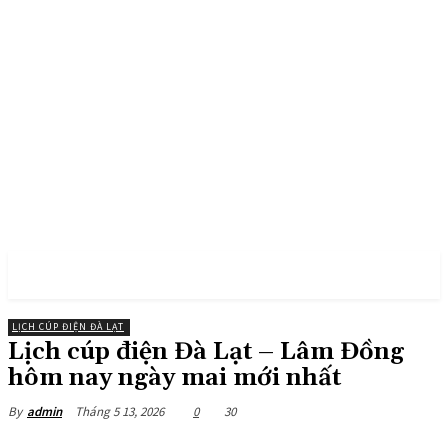
PULSES PRO
LỊCH CÚP ĐIỆN ĐÀ LẠT
Lịch cúp điện Đà Lạt – Lâm Đồng
hôm nay ngày mai mới nhất
Tháng 5 13, 2026
0
30
By
admin