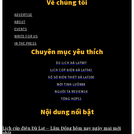
Về chúng tôi
ADVERTISE
ABOUT
EVENTS
WRITE FOR US
IN THE PRESS
Chuyên mục yêu thích
DU LỊCH ĐÀ LẠT
907
LỊCH CÚP ĐIỆN ĐÀ LẠT
541
XỔ SỐ KIẾN THIẾT ĐÀ LẠT
100
MỚI TINH LUÔN
88
NGƯỜI TA REVIEW
14
TỔNG HỢP
11
Nội dung nổi bật
Lịch cúp điện Đà Lạt – Lâm Đồng hôm nay ngày mai mới
nhất