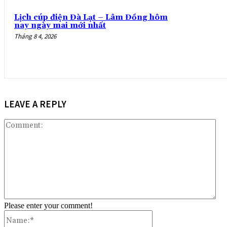
Lịch cúp điện Đà Lạt – Lâm Đồng hôm
nay ngày mai mới nhất
Tháng 8 4, 2026
LEAVE A REPLY
Co
Please enter your comment!
Name:*