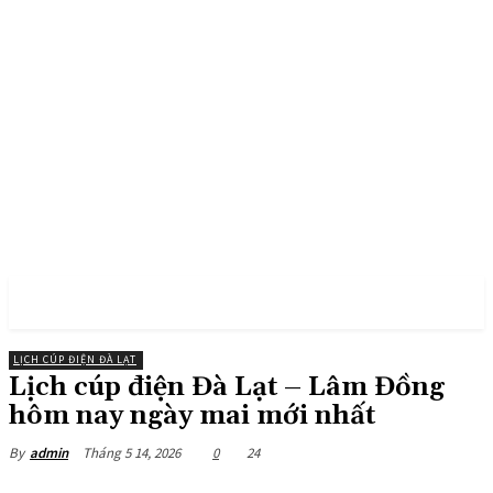
PULSES PRO
LỊCH CÚP ĐIỆN ĐÀ LẠT
Lịch cúp điện Đà Lạt – Lâm Đồng
hôm nay ngày mai mới nhất
Tháng 5 14, 2026
0
24
By
admin