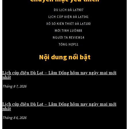
DU LỊCH ĐÀ LẠT
907
LỊCH CÚP ĐIỆN ĐÀ LẠT
541
XỔ SỐ KIẾN THIẾT ĐÀ LẠT
100
MỚI TINH LUÔN
88
NGƯỜI TA REVIEW
14
TỔNG HỢP
11
Nội dung nổi bật
Lịch cúp điện Đà Lạt – Lâm Đồng hôm nay ngày mai mới
nhất
Tháng 8 7, 2026
Lịch cúp điện Đà Lạt – Lâm Đồng hôm nay ngày mai mới
nhất
Tháng 8 6, 2026