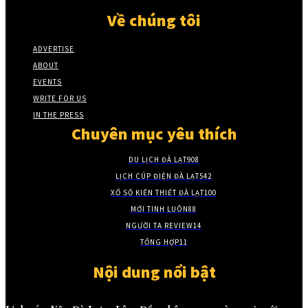
Về chúng tôi
ADVERTISE
ABOUT
EVENTS
WRITE FOR US
IN THE PRESS
Chuyên mục yêu thích
DU LỊCH ĐÀ LẠT
908
LỊCH CÚP ĐIỆN ĐÀ LẠT
542
XỔ SỐ KIẾN THIẾT ĐÀ LẠT
100
MỚI TINH LUÔN
88
NGƯỜI TA REVIEW
14
TỔNG HỢP
11
Nội dung nổi bật