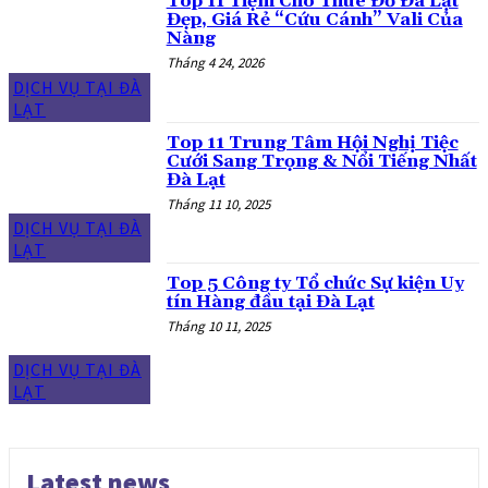
Top 11 Tiệm Cho Thuê Đồ Đà Lạt
Đẹp, Giá Rẻ “Cứu Cánh” Vali Của
Nàng
Tháng 4 24, 2026
DỊCH VỤ TẠI ĐÀ
LẠT
Top 11 Trung Tâm Hội Nghị Tiệc
Cưới Sang Trọng & Nổi Tiếng Nhất
Đà Lạt
Tháng 11 10, 2025
DỊCH VỤ TẠI ĐÀ
LẠT
Top 5 Công ty Tổ chức Sự kiện Uy
tín Hàng đầu tại Đà Lạt
Tháng 10 11, 2025
DỊCH VỤ TẠI ĐÀ
LẠT
Latest news