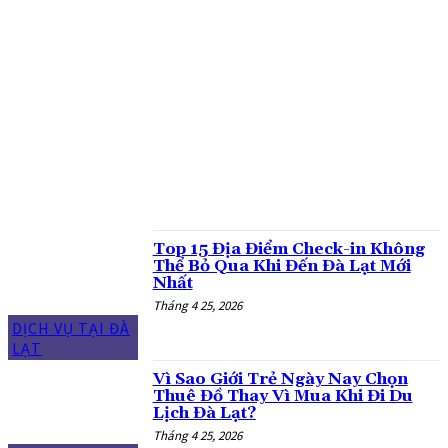
ĐẶC SẢN MANG VỀ
ĐI CÙNG GIA ĐÌNH
DỊCH VỤ TẠI ĐÀ LẠT
DU LỊCH ĐÀ LẠT
GIAO THÔNG LÂM ĐỒNG
GU CHILL
MỚI TINH LUÔN
MÓN NGON GIÁ ỔN
NGƯỜI ĐỊA PHƯƠNG CHỈ
NGƯỜI TA REVIEW
TỔNG HỢP
Top 15 Địa Điểm Check-in Không
Thể Bỏ Qua Khi Đến Đà Lạt Mới
Nhất
Tháng 4 25, 2026
DỊCH VỤ TẠI ĐÀ
LẠT
Vì Sao Giới Trẻ Ngày Nay Chọn
Thuê Đồ Thay Vì Mua Khi Đi Du
Lịch Đà Lạt?
Tháng 4 25, 2026