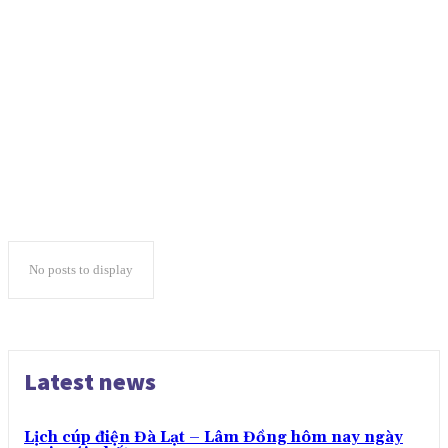
ĐẶC SẢN MANG VỀ
ĐI CÙNG GIA ĐÌNH
DỊCH VỤ TẠI ĐÀ LẠT
DU LỊCH ĐÀ LẠT
GIAO THÔNG LÂM ĐỒNG
GU CHILL
MỚI TINH LUÔN
MÓN NGON GIÁ ỔN
NGƯỜI ĐỊA PHƯƠNG CHỈ
NGƯỜI TA REVIEW
TỔNG HỢP
No posts to display
Latest news
Lịch cúp điện Đà Lạt – Lâm Đồng hôm nay ngày