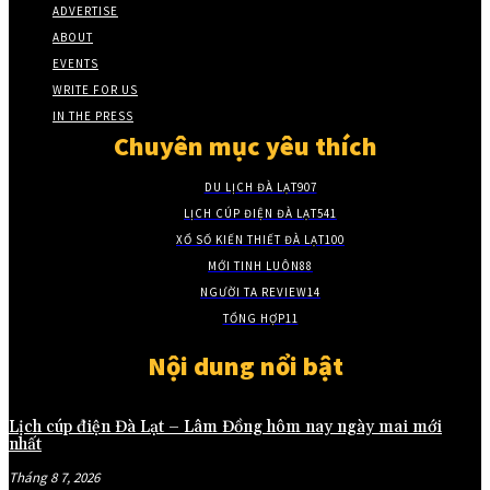
ADVERTISE
ABOUT
EVENTS
WRITE FOR US
IN THE PRESS
Chuyên mục yêu thích
DU LỊCH ĐÀ LẠT
907
LỊCH CÚP ĐIỆN ĐÀ LẠT
541
XỔ SỐ KIẾN THIẾT ĐÀ LẠT
100
MỚI TINH LUÔN
88
NGƯỜI TA REVIEW
14
TỔNG HỢP
11
Nội dung nổi bật
Lịch cúp điện Đà Lạt – Lâm Đồng hôm nay ngày mai mới
nhất
Tháng 8 7, 2026